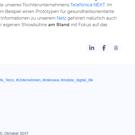
ote unseres Tochterunternehmens
Telefónica NEXT
. Im
m Beispiel einen Prototypen für gesundheitsorientierte
Informationen zu unserem
Netz
gehören natürlich auch
er eigenen Showbühne
am Stand
mit Fokus auf das
ife_Telco
,
#Unternehmen
,
#interview
,
#mobile_digital_life
0. Oktober 2017