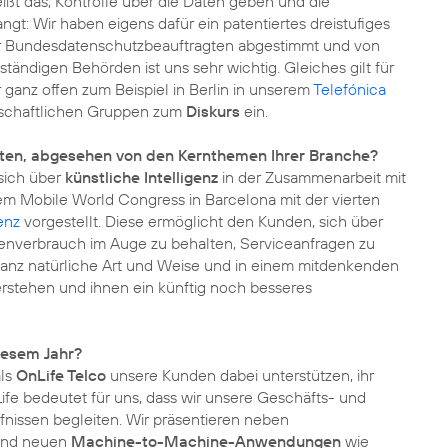
heißt das, Kontrolle über die Daten geben und die
gt: Wir haben eigens dafür ein patentiertes
dreistufiges
der Bundesdatenschutzbeauftragten abgestimmt und von
tändigen Behörden ist uns sehr wichtig. Gleiches gilt für
 ganz offen zum Beispiel in Berlin in unserem
Telefónica
ellschaftlichen Gruppen zum
Diskurs
ein.
isten, abgesehen von den Kernthemen Ihrer Branche?
 sich über
künstliche Intelligenz
in der Zusammenarbeit mit
m Mobile World Congress in Barcelona mit der vierten
genz
vorgestellt. Diese ermöglicht den Kunden, sich über
tenverbrauch im Auge zu behalten, Serviceanfragen zu
ganz natürliche Art und Weise und in einem mitdenkenden
erstehen und ihnen ein künftig noch besseres
diesem Jahr?
als
OnLife Telco
unsere Kunden dabei unterstützen, ihr
ife bedeutet für uns, dass wir unsere Geschäfts- und
fnissen begleiten. Wir präsentieren neben
und neuen
Machine-to-Machine-Anwendungen
wie