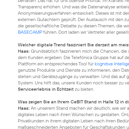
behalten. Das hat für uns oberste Priorität. Im Klartext 
Transparenz erhöhen. Und was die Datenanalyse anbelan
Anonymisierungsverfahren
entwickelt. Dieses ist mit 
externen Gutachtern geprüft. Der Austausch mit den zus
die gesellschaftliche Debatte zu diesen Themen, die wir
BASECAMP
führen. Dort laden wir Vertreter aller ges
Welcher digitale Trend fasziniert Sie derzeit am me
Haas:
Grundsätzlich faszinieren mich die Chancen, die
dem Kunden ergeben. Die Telefónica Gruppe hat auf de
Plattform ein entsprechendes Tool für
kognitive Intelli
genutzte Produkte und Dienste zu informieren, den Da
stellen und Gerätezugänge zu verwalten. Und das auf 
System. Uns hilft das, unsere Kunden noch besser zu v
Serviceerlebnis in Echtzeit
zu bieten.
Was zeigen Sie an Ihrem CeBIT Stand in Halle 12 in 
Haas:
An unserem Stand machen wir deutlich, wie wir 
digitales Leben nach ihren Wünschen zu gestalten. OnL
Privatkunden in ihrem digitalen Leben nach ihren Bedür
maßgeschneiderten Angeboten für Geschäftskunden 