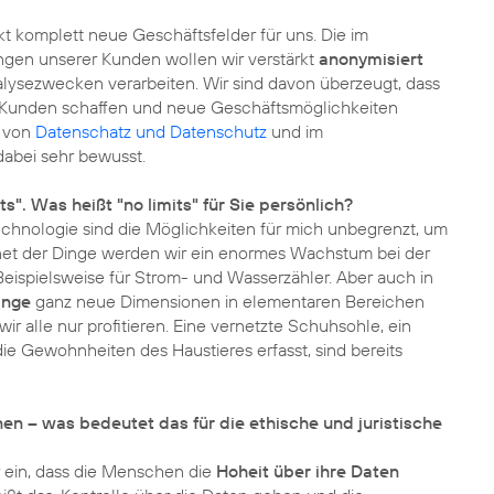
t komplett neue Geschäftsfelder für uns. Die im
en unserer Kunden wollen wir verstärkt
anonymisiert
alysezwecken verarbeiten. Wir sind davon überzeugt, dass
re Kunden schaffen und neue Geschäftsmöglichkeiten
l von
Datenschatz und Datenschutz
und im
dabei sehr bewusst.
". Was heißt "no limits" für Sie persönlich?
echnologie sind die Möglichkeiten für mich unbegrenzt, um
rnet der Dinge werden wir ein enormes Wachstum bei der
ispielsweise für Strom- und Wasserzähler. Aber auch in
inge
ganz neue Dimensionen in elementaren Bereichen
r alle nur profitieren. Eine vernetzte Schuhsohle, ein
e Gewohnheiten des Haustieres erfasst, sind bereits
n – was bedeutet das für die ethische und juristische
r ein, dass die Menschen die
Hoheit über ihre Daten