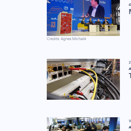
C
Credits: Agnes Michalik
2
A
1
A