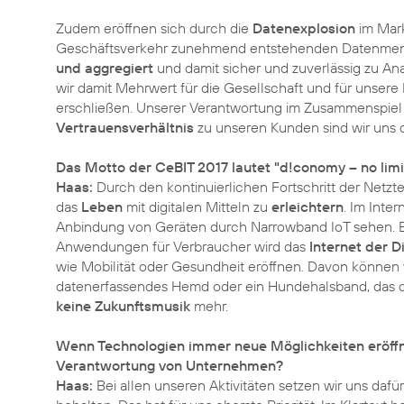
Zudem eröffnen sich durch die
Datenexplosion
im Mark
Geschäftsverkehr zunehmend entstehenden Datenmeng
und aggregiert
und damit sicher und zuverlässig zu An
wir damit Mehrwert für die Gesellschaft und für unse
erschließen. Unserer Verantwortung im Zusammenspie
Vertrauensverhältnis
zu unseren Kunden sind wir uns 
Das Motto der CeBIT 2017 lautet "d!conomy – no limits
Haas:
Durch den kontinuierlichen Fortschritt der Netzt
das
Leben
mit digitalen Mitteln zu
erleichtern
. Im Inte
Anbindung von Geräten durch Narrowband IoT sehen. Be
Anwendungen für Verbraucher wird das
Internet der D
wie Mobilität oder Gesundheit eröffnen. Davon können wi
datenerfassendes Hemd oder ein Hundehalsband, das di
keine Zukunftsmusik
mehr.
Wenn Technologien immer neue Möglichkeiten eröffne
Verantwortung von Unternehmen?
Haas:
Bei allen unseren Aktivitäten setzen wir uns dafü