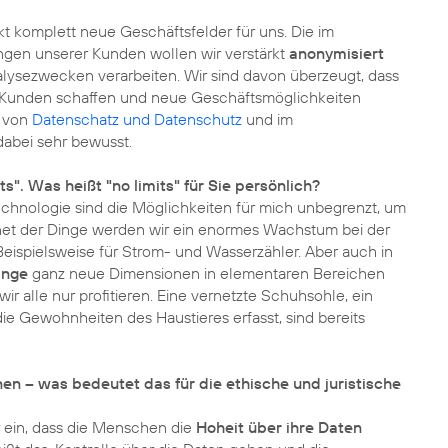
t komplett neue Geschäftsfelder für uns. Die im
en unserer Kunden wollen wir verstärkt
anonymisiert
alysezwecken verarbeiten. Wir sind davon überzeugt, dass
re Kunden schaffen und neue Geschäftsmöglichkeiten
l von
Datenschatz und Datenschutz
und im
dabei sehr bewusst.
". Was heißt "no limits" für Sie persönlich?
echnologie sind die Möglichkeiten für mich unbegrenzt, um
rnet der Dinge werden wir ein enormes Wachstum bei der
ispielsweise für Strom- und Wasserzähler. Aber auch in
inge
ganz neue Dimensionen in elementaren Bereichen
r alle nur profitieren. Eine vernetzte Schuhsohle, ein
e Gewohnheiten des Haustieres erfasst, sind bereits
n – was bedeutet das für die ethische und juristische
r ein, dass die Menschen die
Hoheit über ihre Daten