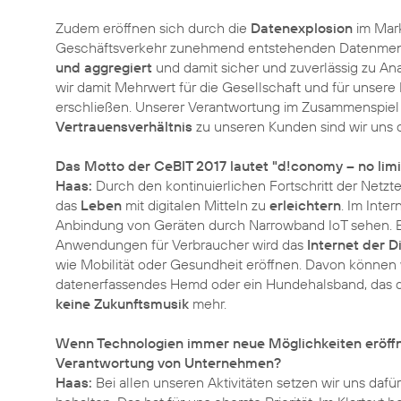
Zudem eröffnen sich durch die
Datenexplosion
im Mark
Geschäftsverkehr zunehmend entstehenden Datenmeng
und aggregiert
und damit sicher und zuverlässig zu An
wir damit Mehrwert für die Gesellschaft und für unse
erschließen. Unserer Verantwortung im Zusammenspie
Vertrauensverhältnis
zu unseren Kunden sind wir uns 
Das Motto der CeBIT 2017 lautet "d!conomy – no limits
Haas:
Durch den kontinuierlichen Fortschritt der Netzt
das
Leben
mit digitalen Mitteln zu
erleichtern
. Im Inte
Anbindung von Geräten durch Narrowband IoT sehen. Be
Anwendungen für Verbraucher wird das
Internet der D
wie Mobilität oder Gesundheit eröffnen. Davon können wi
datenerfassendes Hemd oder ein Hundehalsband, das di
keine Zukunftsmusik
mehr.
Wenn Technologien immer neue Möglichkeiten eröffne
Verantwortung von Unternehmen?
Haas:
Bei allen unseren Aktivitäten setzen wir uns dafü