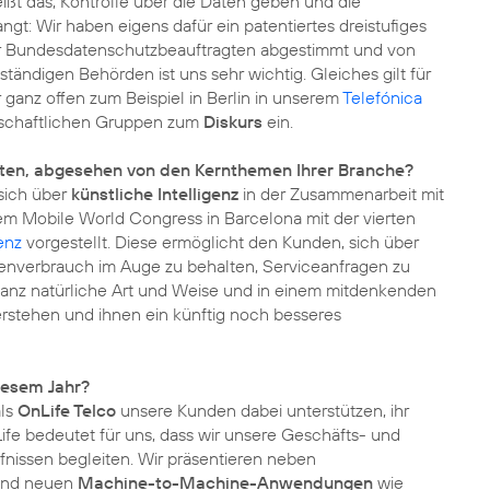
heißt das, Kontrolle über die Daten geben und die
gt: Wir haben eigens dafür ein patentiertes
dreistufiges
der Bundesdatenschutzbeauftragten abgestimmt und von
tändigen Behörden ist uns sehr wichtig. Gleiches gilt für
 ganz offen zum Beispiel in Berlin in unserem
Telefónica
ellschaftlichen Gruppen zum
Diskurs
ein.
isten, abgesehen von den Kernthemen Ihrer Branche?
 sich über
künstliche Intelligenz
in der Zusammenarbeit mit
m Mobile World Congress in Barcelona mit der vierten
genz
vorgestellt. Diese ermöglicht den Kunden, sich über
tenverbrauch im Auge zu behalten, Serviceanfragen zu
ganz natürliche Art und Weise und in einem mitdenkenden
erstehen und ihnen ein künftig noch besseres
diesem Jahr?
als
OnLife Telco
unsere Kunden dabei unterstützen, ihr
ife bedeutet für uns, dass wir unsere Geschäfts- und
fnissen begleiten. Wir präsentieren neben
und neuen
Machine-to-Machine-Anwendungen
wie