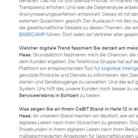
behalten. Das hat für uns oberste Priorität. Im Klartext 
Transparenz erhöhen. Und was die Datenanalyse anbelan
Anonymisierungsverfahren
entwickelt. Dieses ist mit 
externen Gutachtern geprüft. Der Austausch mit den zus
die gesellschaftliche Debatte zu diesen Themen, die wir
BASECAMP
führen. Dort laden wir Vertreter aller ges
Welcher digitale Trend fasziniert Sie derzeit am me
Haas:
Grundsätzlich faszinieren mich die Chancen, die
dem Kunden ergeben. Die Telefónica Gruppe hat auf de
Plattform ein entsprechendes Tool für
kognitive Intelli
genutzte Produkte und Dienste zu informieren, den Da
stellen und Gerätezugänge zu verwalten. Und das auf 
System. Uns hilft das, unsere Kunden noch besser zu v
Serviceerlebnis in Echtzeit
zu bieten.
Was zeigen Sie an Ihrem CeBIT Stand in Halle 12 in 
Haas:
An unserem Stand machen wir deutlich, wie wir 
digitales Leben nach ihren Wünschen zu gestalten. OnL
Privatkunden in ihrem digitalen Leben nach ihren Bedür
maßgeschneiderten Angeboten für Geschäftskunden 