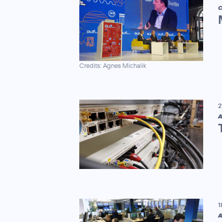
C
Credits: Agnes Michalik
2
A
1
A