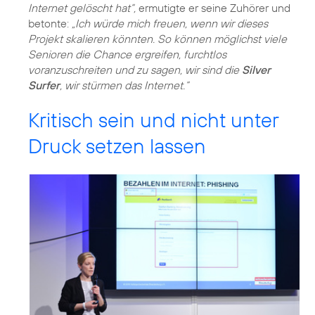
Internet gelöscht hat“,
ermutigte er seine Zuhörer und
betonte:
„Ich würde mich freuen, wenn wir dieses
Projekt skalieren könnten. So können möglichst viele
Senioren die Chance ergreifen, furchtlos
voranzuschreiten und zu sagen, wir sind die
Silver
Surfer
, wir stürmen das Internet.“
Kritisch sein und nicht unter
Druck setzen lassen