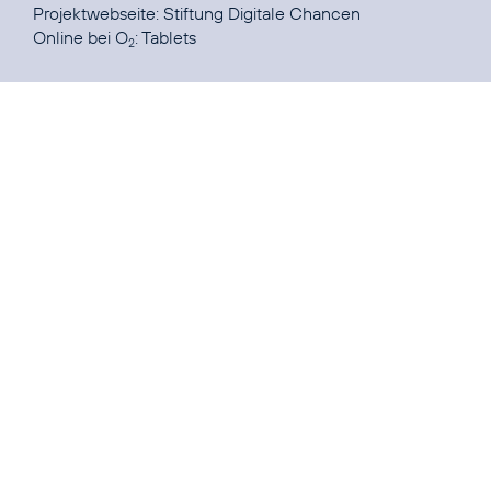
Projektwebseite:
Stiftung Digitale Chancen
Online bei O
:
Tablets
2