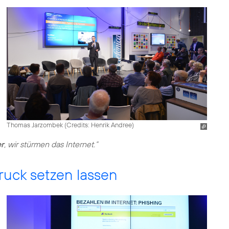
Thomas Jarzombek (
Credits: Henrik Andree
)
er
, wir stürmen das Internet.“
Druck setzen lassen