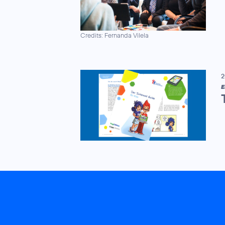
Credits: Fernanda Vilela
2
E