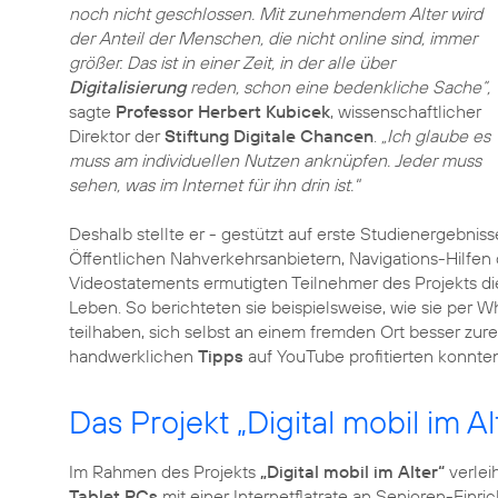
noch nicht geschlossen. Mit zunehmendem Alter wird
der Anteil der Menschen, die nicht online sind, immer
größer. Das ist in einer Zeit, in der alle über
Digitalisierung
reden, schon eine bedenkliche Sache“,
sagte
Professor Herbert Kubicek
, wissenschaftlicher
Direktor der
Stiftung Digitale Chancen
.
„Ich glaube es
muss am individuellen Nutzen anknüpfen. Jeder muss
sehen, was im Internet für ihn drin ist."
Deshalb stellte er - gestützt auf erste Studienergeb
Öffentlichen Nahverkehrsanbietern, Navigations-Hilfen
Videostatements ermutigten Teilnehmer des Projekts d
Leben. So berichteten sie beispielsweise, wie sie per 
teilhaben, sich selbst an einem fremden Ort besser zur
handwerklichen
Tipps
auf YouTube profitierten konnten
Das Projekt „Digital mobil im Al
Im Rahmen des Projekts
„Digital mobil im Alter“
verlei
Tablet PCs
mit einer Internetflatrate an Senioren-Einr