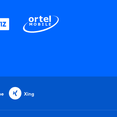
be
Xing