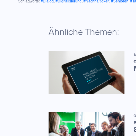
Schlagworte:
#Dialog
,
#Digitalisierung
,
#Nachhaltigkeit
,
#Senioren
,
#T
Ähnliche Themen:
1
C
0
S