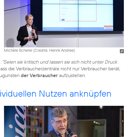
Michèle Scherer (
Credits: Henrik Andree
)
.
"Seien sie kritisch und lassen sie sich nicht unter Druck
ass die Verbraucherzentrale nicht nur Verbraucher berät,
 zugunsten
der Verbraucher
aufzustellen.
viduellen Nutzen anknüpfen