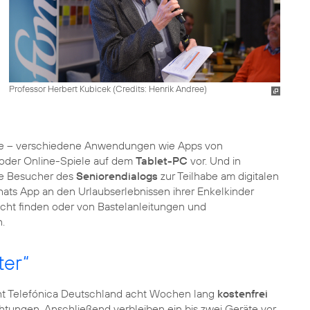
Professor Herbert Kubicek (
Credits: Henrik Andree
)
nisse – verschiedene Anwendungen wie Apps von
 oder Online-Spiele auf dem
Tablet-PC
vor. Und in
ie Besucher des
Seniorendialogs
zur Teilhabe am digitalen
Whats App an den Urlaubserlebnissen ihrer Enkelkinder
echt finden oder von Bastelanleitungen und
.
ter“
ht Telefónica Deutschland acht Wochen lang
kostenfrei
ichtungen. Anschließend verbleiben ein bis zwei Geräte vor