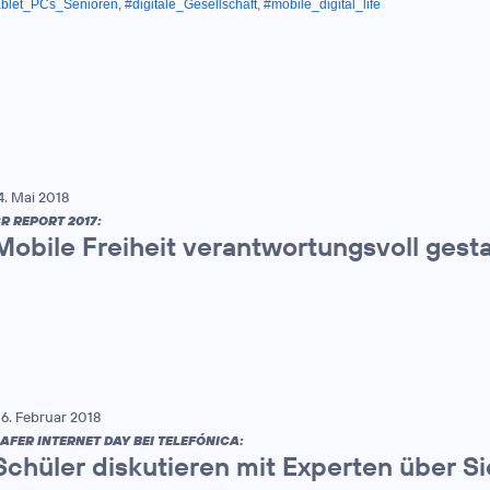
ablet_PCs_Senioren
,
#digitale_Gesellschaft
,
#mobile_digital_life
4. Mai 2018
R REPORT 2017:
Mobile Freiheit verantwortungsvoll gest
6. Februar 2018
AFER INTERNET DAY BEI TELEFÓNICA:
Schüler diskutieren mit Experten über Si