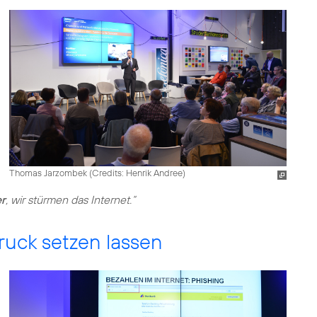
Thomas Jarzombek (
Credits: Henrik Andree
)
er
, wir stürmen das Internet.“
Druck setzen lassen