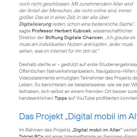
noch nicht geschlossen. Mit zunehmendem Alter wird
der Anteil der Menschen, die nicht online sind, immer
größer. Das ist in einer Zeit, in der alle über
Digitalisierung
reden, schon eine bedenkliche Sache“,
sagte
Professor Herbert Kubicek
, wissenschaftlicher
Direktor der
Stiftung Digitale Chancen
.
„Ich glaube es
muss am individuellen Nutzen anknüpfen. Jeder muss
sehen, was im Internet für ihn drin ist."
Deshalb stellte er - gestützt auf erste Studienergeb
Öffentlichen Nahverkehrsanbietern, Navigations-Hilfen
Videostatements ermutigten Teilnehmer des Projekts d
Leben. So berichteten sie beispielsweise, wie sie per 
teilhaben, sich selbst an einem fremden Ort besser zur
handwerklichen
Tipps
auf YouTube profitierten konnten
Das Projekt „Digital mobil im Al
Im Rahmen des Projekts
„Digital mobil im Alter“
verlei
Tablet PCs
mit einer Internetflatrate an Senioren-Einr