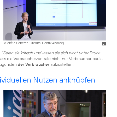
Michèle Scherer (
Credits: Henrik Andree
)
.
"Seien sie kritisch und lassen sie sich nicht unter Druck
ass die Verbraucherzentrale nicht nur Verbraucher berät,
 zugunsten
der Verbraucher
aufzustellen.
viduellen Nutzen anknüpfen