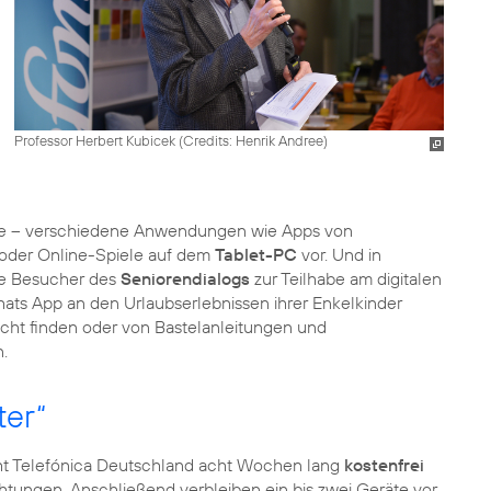
Professor Herbert Kubicek (
Credits: Henrik Andree
)
nisse – verschiedene Anwendungen wie Apps von
 oder Online-Spiele auf dem
Tablet-PC
vor. Und in
ie Besucher des
Seniorendialogs
zur Teilhabe am digitalen
Whats App an den Urlaubserlebnissen ihrer Enkelkinder
echt finden oder von Bastelanleitungen und
.
ter“
ht Telefónica Deutschland acht Wochen lang
kostenfrei
ichtungen. Anschließend verbleiben ein bis zwei Geräte vor