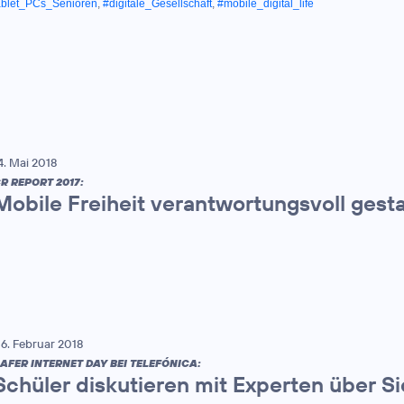
ablet_PCs_Senioren
,
#digitale_Gesellschaft
,
#mobile_digital_life
4. Mai 2018
R REPORT 2017:
Mobile Freiheit verantwortungsvoll gest
6. Februar 2018
AFER INTERNET DAY BEI TELEFÓNICA:
Schüler diskutieren mit Experten über Si