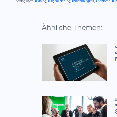
Schlagworte:
#Dialog
,
#Digitalisierung
,
#Nachhaltigkeit
,
#Senioren
,
#T
Ähnliche Themen:
1
C
0
S