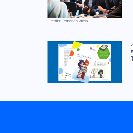
Credits: Fernanda Vilela
2
E