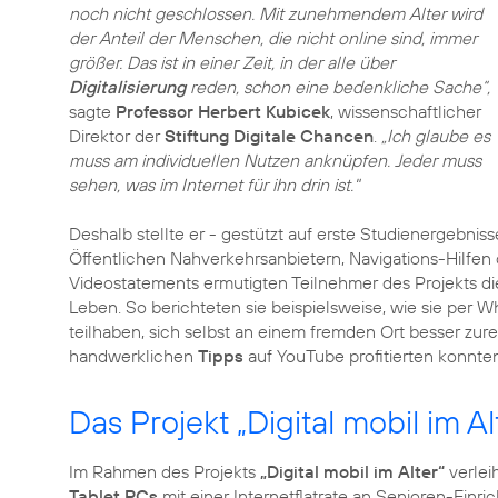
noch nicht geschlossen. Mit zunehmendem Alter wird
der Anteil der Menschen, die nicht online sind, immer
größer. Das ist in einer Zeit, in der alle über
Digitalisierung
reden, schon eine bedenkliche Sache“,
sagte
Professor Herbert Kubicek
, wissenschaftlicher
Direktor der
Stiftung Digitale Chancen
.
„Ich glaube es
muss am individuellen Nutzen anknüpfen. Jeder muss
sehen, was im Internet für ihn drin ist."
Deshalb stellte er - gestützt auf erste Studienergeb
Öffentlichen Nahverkehrsanbietern, Navigations-Hilfen
Videostatements ermutigten Teilnehmer des Projekts d
Leben. So berichteten sie beispielsweise, wie sie per 
teilhaben, sich selbst an einem fremden Ort besser zur
handwerklichen
Tipps
auf YouTube profitierten konnten
Das Projekt „Digital mobil im Al
Im Rahmen des Projekts
„Digital mobil im Alter“
verlei
Tablet PCs
mit einer Internetflatrate an Senioren-Einr