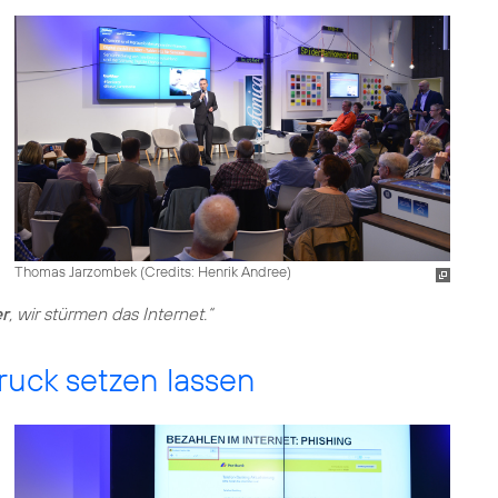
Thomas Jarzombek (
Credits: Henrik Andree
)
er
, wir stürmen das Internet.“
Druck setzen lassen