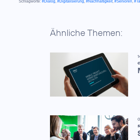
Schlagworte:
#Dialog
,
#Digitalisierung
,
#Nachhaltigkeit
,
#Senioren
,
#T
Ähnliche Themen:
1
C
0
S