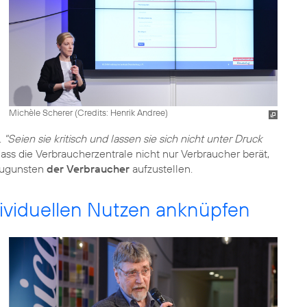
Michèle Scherer (
Credits: Henrik Andree
)
.
"Seien sie kritisch und lassen sie sich nicht unter Druck
ass die Verbraucherzentrale nicht nur Verbraucher berät,
 zugunsten
der Verbraucher
aufzustellen.
viduellen Nutzen anknüpfen