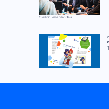
Credits: Fernanda Vilela
2
E