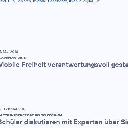
ablet_PCs_Senioren
,
#digitale_Gesellschaft
,
#mobile_digital_life
4. Mai 2018
R REPORT 2017:
Mobile Freiheit verantwortungsvoll gest
6. Februar 2018
AFER INTERNET DAY BEI TELEFÓNICA:
Schüler diskutieren mit Experten über Si