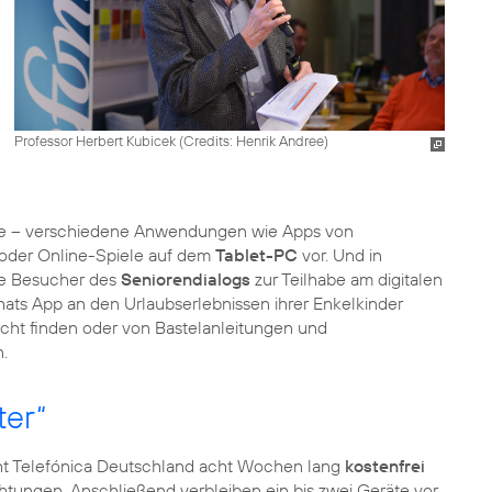
Professor Herbert Kubicek (
Credits: Henrik Andree
)
nisse – verschiedene Anwendungen wie Apps von
 oder Online-Spiele auf dem
Tablet-PC
vor. Und in
ie Besucher des
Seniorendialogs
zur Teilhabe am digitalen
Whats App an den Urlaubserlebnissen ihrer Enkelkinder
echt finden oder von Bastelanleitungen und
.
ter“
ht Telefónica Deutschland acht Wochen lang
kostenfrei
ichtungen. Anschließend verbleiben ein bis zwei Geräte vor