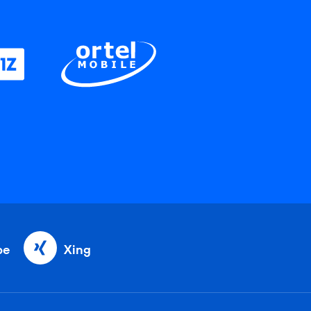
be
Xing