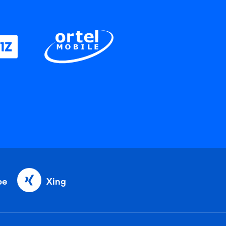
be
Xing