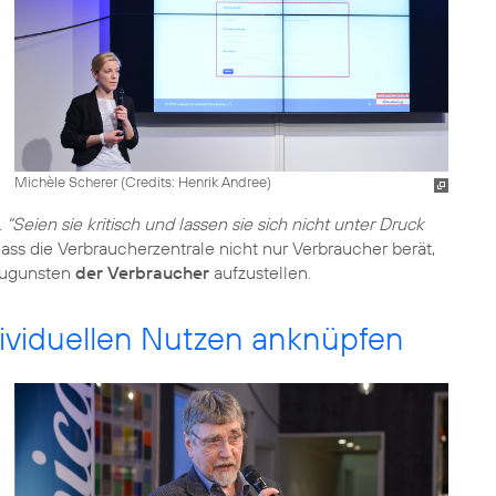
Michèle Scherer (
Credits: Henrik Andree
)
.
"Seien sie kritisch und lassen sie sich nicht unter Druck
ass die Verbraucherzentrale nicht nur Verbraucher berät,
 zugunsten
der Verbraucher
aufzustellen.
viduellen Nutzen anknüpfen