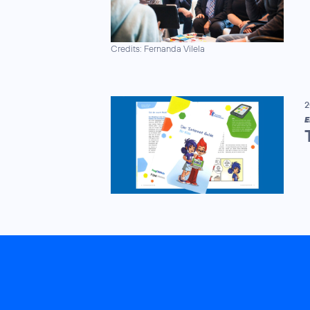
Credits: Fernanda Vilela
2
E