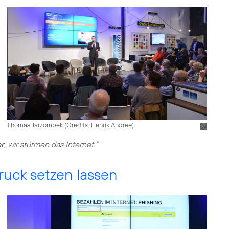
Thomas Jarzombek (
Credits: Henrik Andree
)
er
, wir stürmen das Internet.“
Druck setzen lassen