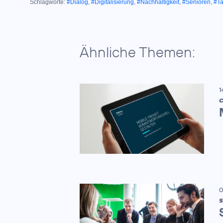
Schlagworte:
#Dialog
,
#Digitalisierung
,
#Nachhaltigkeit
,
#Senioren
,
#T
Ähnliche Themen:
1
C
0
S