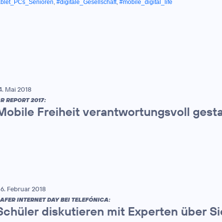
ablet_PCs_Senioren
,
#digitale_Gesellschaft
,
#mobile_digital_life
4. Mai 2018
R REPORT 2017:
Mobile Freiheit verantwortungsvoll gest
6. Februar 2018
AFER INTERNET DAY BEI TELEFÓNICA:
Schüler diskutieren mit Experten über Si