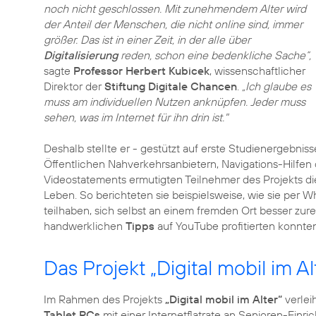
noch nicht geschlossen. Mit zunehmendem Alter wird
der Anteil der Menschen, die nicht online sind, immer
größer. Das ist in einer Zeit, in der alle über
Digitalisierung
reden, schon eine bedenkliche Sache“,
sagte
Professor Herbert Kubicek
, wissenschaftlicher
Direktor der
Stiftung Digitale Chancen
.
„Ich glaube es
muss am individuellen Nutzen anknüpfen. Jeder muss
sehen, was im Internet für ihn drin ist."
Deshalb stellte er - gestützt auf erste Studienergeb
Öffentlichen Nahverkehrsanbietern, Navigations-Hilfen
Videostatements ermutigten Teilnehmer des Projekts d
Leben. So berichteten sie beispielsweise, wie sie per 
teilhaben, sich selbst an einem fremden Ort besser zur
handwerklichen
Tipps
auf YouTube profitierten konnten
Das Projekt „Digital mobil im Al
Im Rahmen des Projekts
„Digital mobil im Alter“
verlei
Tablet PCs
mit einer Internetflatrate an Senioren-Einr