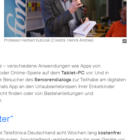
Professor Herbert Kubicek (
Credits: Henrik Andree
)
nisse – verschiedene Anwendungen wie Apps von
 oder Online-Spiele auf dem
Tablet-PC
vor. Und in
ie Besucher des
Seniorendialogs
zur Teilhabe am digitalen
Whats App an den Urlaubserlebnissen ihrer Enkelkinder
echt finden oder von Bastelanleitungen und
.
ter“
ht Telefónica Deutschland acht Wochen lang
kostenfrei
ichtungen. Anschließend verbleiben ein bis zwei Geräte vor