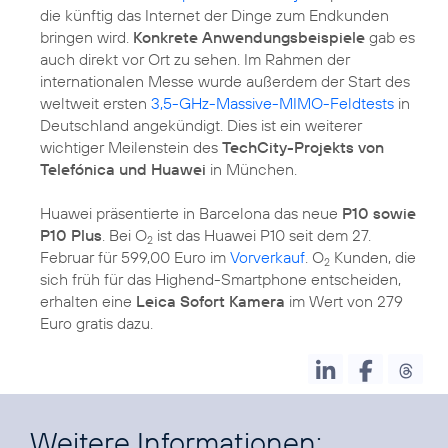
die künftig das Internet der Dinge zum Endkunden
bringen wird.
Konkrete Anwendungsbeispiele
gab es
auch direkt vor Ort zu sehen. Im Rahmen der
internationalen Messe wurde außerdem der Start des
weltweit ersten
3,5-GHz-Massive-MIMO-Feldtests
in
Deutschland angekündigt. Dies ist ein weiterer
wichtiger Meilenstein des
TechCity-Projekts von
Telefónica und Huawei
in München.
Huawei präsentierte in Barcelona das neue
P10 sowie
P10 Plus
. Bei O
ist das Huawei P10 seit dem 27.
2
Februar für 599,00 Euro im
Vorverkauf
. O
Kunden, die
2
sich früh für das Highend-Smartphone entscheiden,
erhalten eine
Leica Sofort Kamera
im Wert von 279
Euro gratis dazu.
Weitere Informationen: