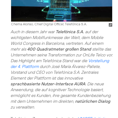
Chema Alonso, Chief Digital Officer, Telefónica S.A.
Auch in diesem Jahr war
Telefónica S.A.
auf der
wichtigsten Mobilfunkmesse der Welt, dem Mobile
World Congress in Barcelona, vertreten. Auf einem
mehr als
400 Quadratmeter großen Stand
stellte das
Unternehmen seine Transformation zur OnLife Telco vor.
Das Highlight am Telefónica Stand war die
Vorstellung
der 4. Plattform
durch José María Álvarez-Pallete,
Vorstand und CEO von Telefónica S.A. Zentrales
Element der Plattform ist das innovative
sprachbasierte Nutzer-Interface AURA
. Die neue
Anwendung, die auf kognitiver Technologie basiert,
ermöglicht es Kunden, ihre gesamte Kundenbeziehung
mit dem Unternehmen im direkten,
natürlichen Dialog
zu verwalten.