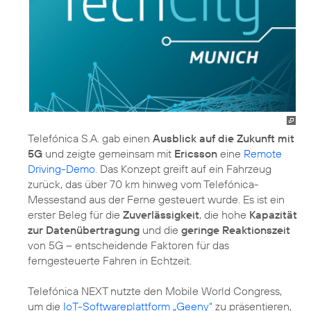
Telefónica S.A. gab einen
Ausblick auf die Zukunft mit
5G
und zeigte gemeinsam mit
Ericsson
eine
Remote
Driving-Demo
. Das Konzept greift auf ein Fahrzeug
zurück, das über 70 km hinweg vom Telefónica-
Messestand aus der Ferne gesteuert wurde. Es ist ein
erster Beleg für die
Zuverlässigkeit
, die hohe
Kapazität
zur Datenübertragung
und die
geringe Reaktionszeit
von 5G – entscheidende Faktoren für das
ferngesteuerte Fahren in Echtzeit.
Telefónica NEXT nutzte den Mobile World Congress,
um die
IoT-Softwareplattform „Geeny“
zu präsentieren,