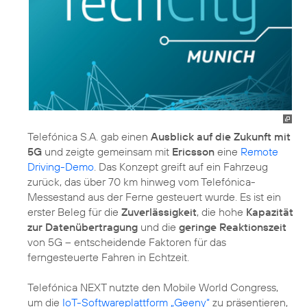
Telefónica S.A. gab einen
Ausblick auf die Zukunft mit
5G
und zeigte gemeinsam mit
Ericsson
eine
Remote
Driving-Demo
. Das Konzept greift auf ein Fahrzeug
zurück, das über 70 km hinweg vom Telefónica-
Messestand aus der Ferne gesteuert wurde. Es ist ein
erster Beleg für die
Zuverlässigkeit
, die hohe
Kapazität
zur Datenübertragung
und die
geringe Reaktionszeit
von 5G – entscheidende Faktoren für das
ferngesteuerte Fahren in Echtzeit.
Telefónica NEXT nutzte den Mobile World Congress,
um die
IoT-Softwareplattform „Geeny“
zu präsentieren,