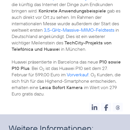
die künftig das Internet der Dinge zum Endkunden
bringen wird.
Konkrete Anwendungsbeispiele
gab es
auch direkt vor Ort zu sehen. Im Rahmen der
internationalen Messe wurde außerdem der Start des
weltweit ersten
3,5-GHz-Massive-MIMO-Feldtests
in
Deutschland angekündigt. Dies ist ein weiterer
wichtiger Meilenstein des
TechCity-Projekts von
Telefónica und Huawei
in München.
Huawei präsentierte in Barcelona das neue
P10 sowie
P10 Plus
. Bei O
ist das Huawei P10 seit dem 27.
2
Februar für 599,00 Euro im
Vorverkauf
. O
Kunden, die
2
sich früh für das Highend-Smartphone entscheiden,
erhalten eine
Leica Sofort Kamera
im Wert von 279
Euro gratis dazu.
Weitere Informationen: