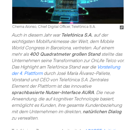
Chema Alonso, Chief Digital Officer, Telefónica S.A.
Auch in diesem Jahr war
Telefónica S.A.
auf der
wichtigsten Mobilfunkmesse der Welt, dem Mobile
World Congress in Barcelona, vertreten. Auf einem
mehr als
400 Quadratmeter großen Stand
stellte das
Unternehmen seine Transformation zur OnLife Telco vor.
Das Highlight am Telefónica Stand war die
Vorstellung
der 4. Plattform
durch José María Álvarez-Pallete,
Vorstand und CEO von Telefónica S.A. Zentrales
Element der Plattform ist das innovative
sprachbasierte Nutzer-Interface AURA
. Die neue
Anwendung, die auf kognitiver Technologie basiert,
ermöglicht es Kunden, ihre gesamte Kundenbeziehung
mit dem Unternehmen im direkten,
natürlichen Dialog
zu verwalten.