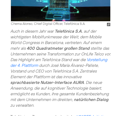
Chema Alonso, Chief Digital Officer, Telefónica S.A.
Auch in diesem Jahr war
Telefónica S.A.
auf der
wichtigsten Mobilfunkmesse der Welt, dem Mobile
World Congress in Barcelona, vertreten. Auf einem
mehr als
400 Quadratmeter großen Stand
stellte das
Unternehmen seine Transformation zur OnLife Telco vor.
Das Highlight am Telefónica Stand war die
Vorstellung
der 4. Plattform
durch José María Álvarez-Pallete,
Vorstand und CEO von Telefónica S.A. Zentrales
Element der Plattform ist das innovative
sprachbasierte Nutzer-Interface AURA
. Die neue
Anwendung, die auf kognitiver Technologie basiert,
ermöglicht es Kunden, ihre gesamte Kundenbeziehung
mit dem Unternehmen im direkten,
natürlichen Dialog
zu verwalten.