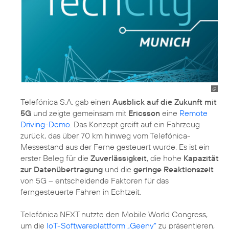
Telefónica S.A. gab einen
Ausblick auf die Zukunft mit
5G
und zeigte gemeinsam mit
Ericsson
eine
Remote
Driving-Demo
. Das Konzept greift auf ein Fahrzeug
zurück, das über 70 km hinweg vom Telefónica-
Messestand aus der Ferne gesteuert wurde. Es ist ein
erster Beleg für die
Zuverlässigkeit
, die hohe
Kapazität
zur Datenübertragung
und die
geringe Reaktionszeit
von 5G – entscheidende Faktoren für das
ferngesteuerte Fahren in Echtzeit.
Telefónica NEXT nutzte den Mobile World Congress,
um die
IoT-Softwareplattform „Geeny“
zu präsentieren,