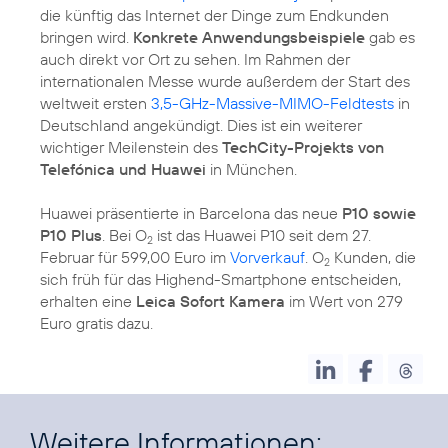
die künftig das Internet der Dinge zum Endkunden
bringen wird.
Konkrete Anwendungsbeispiele
gab es
auch direkt vor Ort zu sehen. Im Rahmen der
internationalen Messe wurde außerdem der Start des
weltweit ersten
3,5-GHz-Massive-MIMO-Feldtests
in
Deutschland angekündigt. Dies ist ein weiterer
wichtiger Meilenstein des
TechCity-Projekts von
Telefónica und Huawei
in München.
Huawei präsentierte in Barcelona das neue
P10 sowie
P10 Plus
. Bei O
ist das Huawei P10 seit dem 27.
2
Februar für 599,00 Euro im
Vorverkauf
. O
Kunden, die
2
sich früh für das Highend-Smartphone entscheiden,
erhalten eine
Leica Sofort Kamera
im Wert von 279
Euro gratis dazu.
Weitere Informationen: