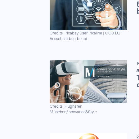
Credits: Pixabay User Pixaline
|
CC0 1.0,
Ausschnitt bearbeitet
1
I
Credits: Flughafen
München/Innovation&Style
2