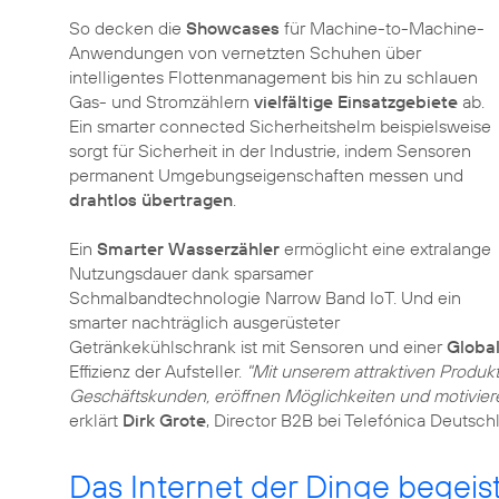
So decken die
Showcases
für Machine-to-Machine-
Anwendungen von vernetzten Schuhen über
intelligentes Flottenmanagement bis hin zu schlauen
Gas- und Stromzählern
vielfältige Einsatzgebiete
ab.
Ein smarter connected Sicherheitshelm beispielsweise
sorgt für Sicherheit in der Industrie, indem Sensoren
permanent Umgebungseigenschaften messen und
drahtlos übertragen
.
Ein
Smarter Wasserzähler
ermöglicht eine extralange
Nutzungsdauer dank sparsamer
Schmalbandtechnologie Narrow Band IoT. Und ein
smarter nachträglich ausgerüsteter
Getränkekühlschrank ist mit Sensoren und einer
Globa
Effizienz der Aufsteller.
"Mit unserem attraktiven Produkt
Geschäftskunden, eröffnen Möglichkeiten und motivier
erklärt
Dirk Grote
, Director B2B bei Telefónica Deutsch
Das Internet der Dinge begei