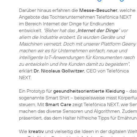
Darüber hinaus erfahren die
Messe-Besucher
, welche
Angebote das Tochterunternehmen Telefónica NEXT
im Bereich Internet der Dinge für Endkunden
entwickelt.
"Bisher hat das „
Internet der Dinge
“ vor
allem die Industrie erobert. Es wurden Geräte und
Maschinen vernetzt. Doch mit unserer Plattform Geeny
machen wir es für Unternehmen einfach, neue und
intelligente IoT-Anwendungen für Konsumenten rasch
zu entwickeln und ihre Kunden damit zu begeistern"
,
erklärt
Dr. Nicolaus Gollwitzer
, CEO von Telefónica
NEXT.
Ein Prototyp für
gesundheitsorientierte Kleidung
- das
sogenannte Smart Shirt – beispielsweise misst Körperfu
steuern. Mit
Smart Care
zeigt Telefónica NEXT, wie Sen
machen das diverse Sensoren und Algorithmen. Zudem 
präsentiert, das dem Halter hilfreiche Tipps für Ernähru
Wie
kreativ
und vielseitig die Ideen in der digitalen We