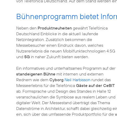
von Telefónica Deutschland. Auf dem Stand werden ei
Bühnenprogramm bietet Infor
Neben den
Produktneuheiten
gewährt Telefónica
Deutschland Einblicke in die aktuell laufende
Netzintegration. Zusätzlich bekommen die
Messebesucher einen Eindruck davon, welches
Nutzererlebnis die neuen Mobilfunktechnologien 4.5G
und
5G
in naher Zukunft bieten werden.
Ein informatives und unterhaltsames Programm auf der
standeigenen Bühne
mit internen und externen
Rednern wie dem
Cyborg
Neil Harbisson
rundet das
Messeerlebnis für die Telefónica
Gäste auf der CeBIT
ab. Formsprache und Design des Standes in Halle 12
veranschaulichen die Symbiose aus realem Leben und
digitaler Welt. Der Messestand überträgt das Thema
Datenströme in Architektur, schafft dabei gleichzeitig
ein, sich über das umfassende Produktportfolio für die
v