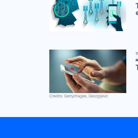
1
N
Credits: Gettyimages, Georgijevic