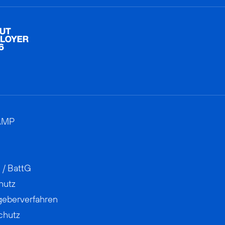
AMP
 / BattG
hutz
geberverfahren
chutz