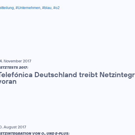
tteilung
,
#Unternehmen
,
#blau
,
#o2
4. November 2017
ETZTESTS 2017:
Telefónica Deutschland treibt Netzinteg
voran
0. August 2017
ETZINTEGRATION VON O
UND E-PLUS:
2