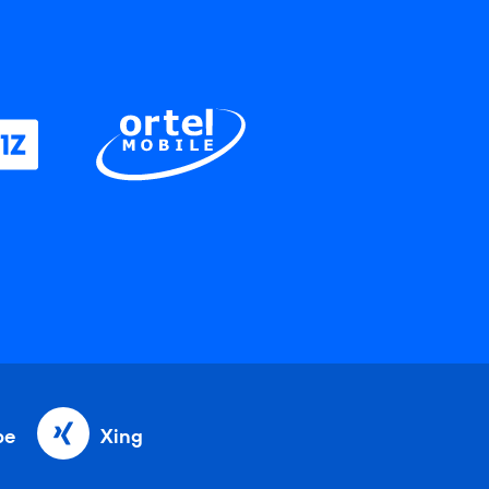
be
Xing