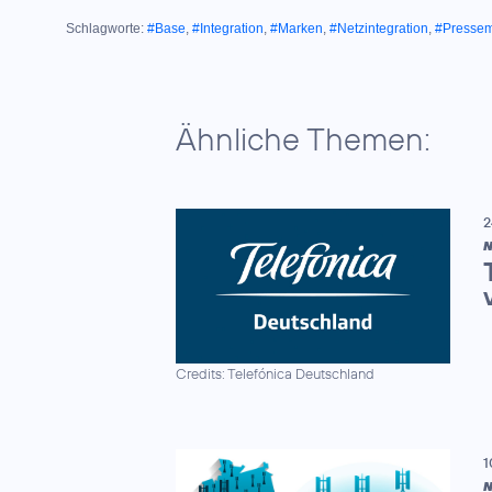
Schlagworte:
#Base
,
#Integration
,
#Marken
,
#Netzintegration
,
#Pressemi
Ähnliche Themen:
2
N
Credits: Telefónica Deutschland
1
N