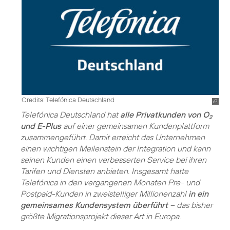
Credits: Telefónica Deutschland
Telefónica Deutschland hat
alle Privatkunden von O
2
und E-Plus
auf einer gemeinsamen Kundenplattform
zusammengeführt. Damit erreicht das Unternehmen
einen wichtigen Meilenstein der Integration und kann
seinen Kunden einen verbesserten Service bei ihren
Tarifen und Diensten anbieten. Insgesamt hatte
Telefónica in den vergangenen Monaten Pre- und
Postpaid-Kunden in zweistelliger Millionenzahl
in ein
gemeinsames Kundensystem überführt
– das bisher
größte Migrationsprojekt dieser Art in Europa.