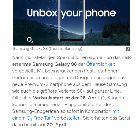
Samsung Galaxy S8 (
Credits: Samsung
)
Nach monatelangen Spekulationen wurde nun das heiß
ersehnte
Samsung Galaxy S8
der
Öffentlichkeit
vorgestellt. Mit beeindruckenden Features, hoher
Performance und elegantem Design überzeugen das
neue Premium-Smartphone aus dem Hause Samsung
wie auch die größere Variante S8+ auf ganzer Linie.
Offizieller
Verkaufsstart ist der 28. April
. O
Kunden
2
können die brandneuen Flaggschiffe unter den
Samsung-Endgeräten ab sofort in Kombination
mit
einem O
Free Tarif vorbestellen
. Sie erhalten das Gerät
2
dann bereits
ab 20. April
.