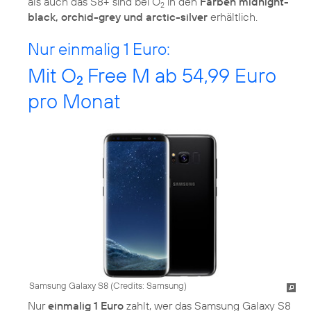
als auch das S8+ sind bei O
in den
Farben midnight-
2
black, orchid-grey und arctic-silver
erhältlich.
Nur einmalig 1 Euro:
Mit O
Free M ab 54,99 Euro
2
pro Monat
Samsung Galaxy S8 (
Credits: Samsung
)
Nur
einmalig 1 Euro
zahlt, wer das Samsung Galaxy S8