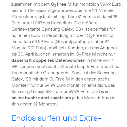
zusammen mit dem
O
Free M
für monatlich 59,99 Euro
2
bestellt. Der Gesamtgerätepreis über die 24 Monate
Mindestvertragslaufzeit liegt bei 781 Euro und damit 18
Euro unter UVP des Herstellers. Die größere
Gerätevariante Samsung Galaxy S8+ ist ebenfalls für
nur einen Euro in Verbindung mit dem O
Free M für
2
monatlich 64,99 Euro (Gesamtgerätepreis über 24
Monate 901 Euro) erhältlich. Kunden, die das Angebot
bis 30. April buchen, erhalten im O
Free M nicht nur
2
dauerhaft doppeltes Datenvolumen
in Höhe von 4
GB, sondern auch sechs Monate lang 5 Euro Rabatt auf
ihre monatliche Grundgebühr. Somit ist das Samsung
Galaxy S8 mit dem O
Free M in den ersten sechs
2
Monaten für nur 54,99 Euro monatlich erhältlich, das
Samsung Galaxy S8+ für nur 59,99 Euro. Und
wer
online bucht spart zusätzlich
jeden Monat 5 Euro in
den ersten 12 Monaten.
Endlos surfen und Extra-