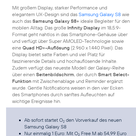
Mit großem Display, starker Performance und
elegantem UX-Design sind das
Samsung Galaxy S8
wie
auch das
Samsung Galaxy S8+
ideale Begleiter für den
mobilen Alltag. Das große
Infinity Display
im 18,5:9-
Format geht nahtlos in das Smartphone-Gehäuse über
und verfügt über Super AMOLED-Technologie sowie
eine
Quad HD+-Auflösung
(2.960 x 1.440 Pixel). Das
Display bietet satte Farben und viel Platz für
faszinierende Details und hochauflösende Inhalte.
Zudem verfügt das neueste Modell der Galaxy-Reihe
über einen
Seitenbildschirm
, der durch
Smart Select-
Funktion
mit Zwischenablage und Reminder ergänzt
wurde. Gentle Notifications weisen in den vier Ecken
des Smartphones durch sanftes Aufleuchten auf
wichtige Ereignisse hin.
Ab sofort startet O
den Vorverkauf des neuen
2
Samsung Galaxy S8
Nur einmalig 1 Euro: Mit O
Free M ab 54,99 Euro
2