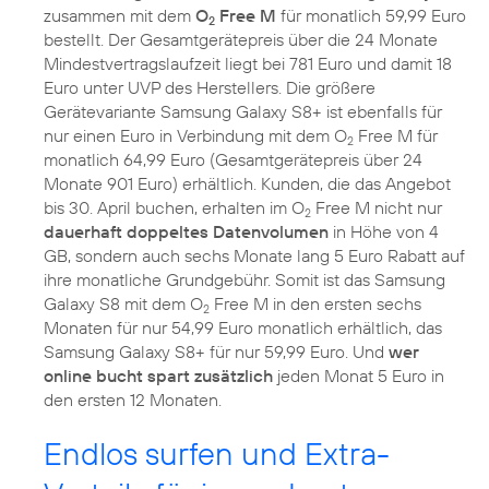
zusammen mit dem
O
Free M
für monatlich 59,99 Euro
2
bestellt. Der Gesamtgerätepreis über die 24 Monate
Mindestvertragslaufzeit liegt bei 781 Euro und damit 18
Euro unter UVP des Herstellers. Die größere
Gerätevariante Samsung Galaxy S8+ ist ebenfalls für
nur einen Euro in Verbindung mit dem O
Free M für
2
monatlich 64,99 Euro (Gesamtgerätepreis über 24
Monate 901 Euro) erhältlich. Kunden, die das Angebot
bis 30. April buchen, erhalten im O
Free M nicht nur
2
dauerhaft doppeltes Datenvolumen
in Höhe von 4
GB, sondern auch sechs Monate lang 5 Euro Rabatt auf
ihre monatliche Grundgebühr. Somit ist das Samsung
Galaxy S8 mit dem O
Free M in den ersten sechs
2
Monaten für nur 54,99 Euro monatlich erhältlich, das
Samsung Galaxy S8+ für nur 59,99 Euro. Und
wer
online bucht spart zusätzlich
jeden Monat 5 Euro in
den ersten 12 Monaten.
Endlos surfen und Extra-