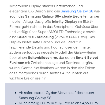
Mit großem Display, starker Performance und
elegantem UX-Design sind das
Samsung Galaxy S8
wie
auch das
Samsung Galaxy S8+
ideale Begleiter für den
mobilen Alltag. Das große
Infinity Display
im 18,5:9-
Format geht nahtlos in das Smartphone-Gehäuse über
und verfügt über Super AMOLED-Technologie sowie
eine
Quad HD+-Auflösung
(2.960 x 1.440 Pixel). Das
Display bietet satte Farben und viel Platz für
faszinierende Details und hochauflösende Inhalte.
Zudem verfügt das neueste Modell der Galaxy-Reihe
über einen
Seitenbildschirm
, der durch
Smart Select-
Funktion
mit Zwischenablage und Reminder ergänzt
wurde. Gentle Notifications weisen in den vier Ecken
des Smartphones durch sanftes Aufleuchten auf
wichtige Ereignisse hin.
Ab sofort startet O
den Vorverkauf des neuen
2
Samsung Galaxy S8
Nur einmalig 1 Euro: Mit O
Free M ab 54,99 Euro
2