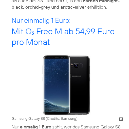
als auch das S8+ sind bei O
in den
Farben midnight-
2
black, orchid-grey und arctic-silver
erhältlich.
Nur einmalig 1 Euro:
Mit O
Free M ab 54,99 Euro
2
pro Monat
Samsung Galaxy S8 (
Credits: Samsung
)
Nur
einmalig 1 Euro
zahlt, wer das Samsung Galaxy S8