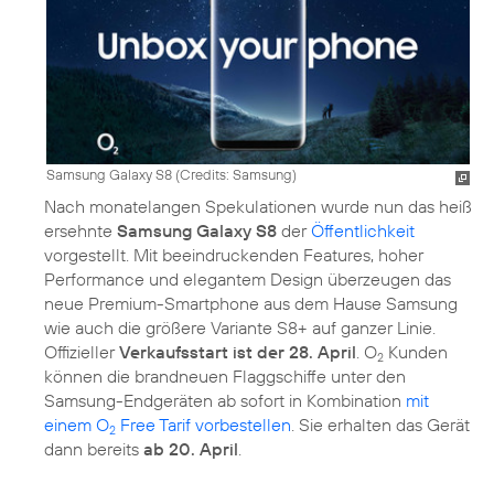
Samsung Galaxy S8 (
Credits: Samsung
)
Nach monatelangen Spekulationen wurde nun das heiß
ersehnte
Samsung Galaxy S8
der
Öffentlichkeit
vorgestellt. Mit beeindruckenden Features, hoher
Performance und elegantem Design überzeugen das
neue Premium-Smartphone aus dem Hause Samsung
wie auch die größere Variante S8+ auf ganzer Linie.
Offizieller
Verkaufsstart ist der 28. April
. O
Kunden
2
können die brandneuen Flaggschiffe unter den
Samsung-Endgeräten ab sofort in Kombination
mit
einem O
Free Tarif vorbestellen
. Sie erhalten das Gerät
2
dann bereits
ab 20. April
.