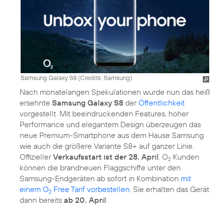
Samsung Galaxy S8 (
Credits: Samsung
)
Nach monatelangen Spekulationen wurde nun das heiß
ersehnte
Samsung Galaxy S8
der
Öffentlichkeit
vorgestellt. Mit beeindruckenden Features, hoher
Performance und elegantem Design überzeugen das
neue Premium-Smartphone aus dem Hause Samsung
wie auch die größere Variante S8+ auf ganzer Linie.
Offizieller
Verkaufsstart ist der 28. April
. O
Kunden
2
können die brandneuen Flaggschiffe unter den
Samsung-Endgeräten ab sofort in Kombination
mit
einem O
Free Tarif vorbestellen
. Sie erhalten das Gerät
2
dann bereits
ab 20. April
.