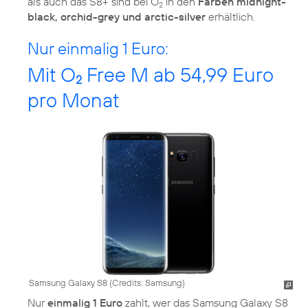
als auch das S8+ sind bei O
in den
Farben midnight-
2
black, orchid-grey und arctic-silver
erhältlich.
Nur einmalig 1 Euro:
Mit O
Free M ab 54,99 Euro
2
pro Monat
Samsung Galaxy S8 (
Credits: Samsung
)
Nur
einmalig 1 Euro
zahlt, wer das Samsung Galaxy S8