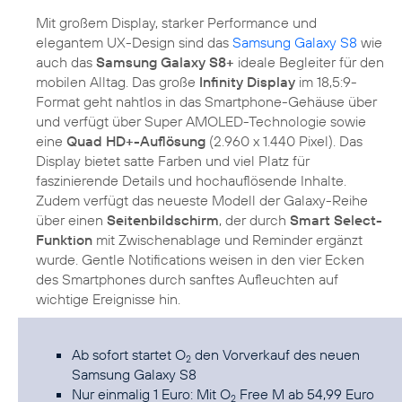
Mit großem Display, starker Performance und
elegantem UX-Design sind das
Samsung Galaxy S8
wie
auch das
Samsung Galaxy S8+
ideale Begleiter für den
mobilen Alltag. Das große
Infinity Display
im 18,5:9-
Format geht nahtlos in das Smartphone-Gehäuse über
und verfügt über Super AMOLED-Technologie sowie
eine
Quad HD+-Auflösung
(2.960 x 1.440 Pixel). Das
Display bietet satte Farben und viel Platz für
faszinierende Details und hochauflösende Inhalte.
Zudem verfügt das neueste Modell der Galaxy-Reihe
über einen
Seitenbildschirm
, der durch
Smart Select-
Funktion
mit Zwischenablage und Reminder ergänzt
wurde. Gentle Notifications weisen in den vier Ecken
des Smartphones durch sanftes Aufleuchten auf
wichtige Ereignisse hin.
Ab sofort startet O
den Vorverkauf des neuen
2
Samsung Galaxy S8
Nur einmalig 1 Euro: Mit O
Free M ab 54,99 Euro
2