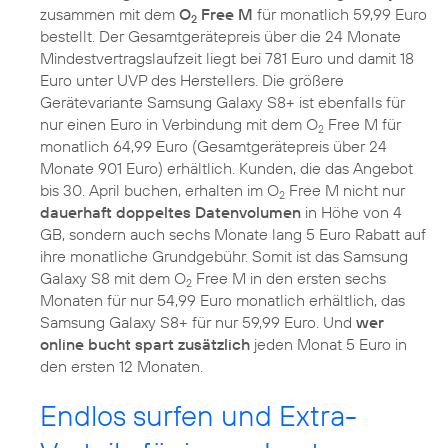
zusammen mit dem
O
Free M
für monatlich 59,99 Euro
2
bestellt. Der Gesamtgerätepreis über die 24 Monate
Mindestvertragslaufzeit liegt bei 781 Euro und damit 18
Euro unter UVP des Herstellers. Die größere
Gerätevariante Samsung Galaxy S8+ ist ebenfalls für
nur einen Euro in Verbindung mit dem O
Free M für
2
monatlich 64,99 Euro (Gesamtgerätepreis über 24
Monate 901 Euro) erhältlich. Kunden, die das Angebot
bis 30. April buchen, erhalten im O
Free M nicht nur
2
dauerhaft doppeltes Datenvolumen
in Höhe von 4
GB, sondern auch sechs Monate lang 5 Euro Rabatt auf
ihre monatliche Grundgebühr. Somit ist das Samsung
Galaxy S8 mit dem O
Free M in den ersten sechs
2
Monaten für nur 54,99 Euro monatlich erhältlich, das
Samsung Galaxy S8+ für nur 59,99 Euro. Und
wer
online bucht spart zusätzlich
jeden Monat 5 Euro in
den ersten 12 Monaten.
Endlos surfen und Extra-