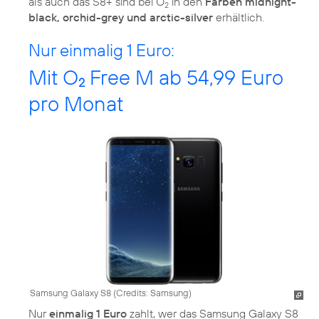
als auch das S8+ sind bei O
in den
Farben midnight-
2
black, orchid-grey und arctic-silver
erhältlich.
Nur einmalig 1 Euro:
Mit O
Free M ab 54,99 Euro
2
pro Monat
Samsung Galaxy S8 (
Credits: Samsung
)
Nur
einmalig 1 Euro
zahlt, wer das Samsung Galaxy S8