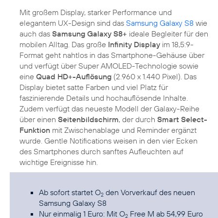
Mit großem Display, starker Performance und
elegantem UX-Design sind das
Samsung Galaxy S8
wie
auch das
Samsung Galaxy S8+
ideale Begleiter für den
mobilen Alltag. Das große
Infinity Display
im 18,5:9-
Format geht nahtlos in das Smartphone-Gehäuse über
und verfügt über Super AMOLED-Technologie sowie
eine
Quad HD+-Auflösung
(2.960 x 1.440 Pixel). Das
Display bietet satte Farben und viel Platz für
faszinierende Details und hochauflösende Inhalte.
Zudem verfügt das neueste Modell der Galaxy-Reihe
über einen
Seitenbildschirm
, der durch
Smart Select-
Funktion
mit Zwischenablage und Reminder ergänzt
wurde. Gentle Notifications weisen in den vier Ecken
des Smartphones durch sanftes Aufleuchten auf
wichtige Ereignisse hin.
Ab sofort startet O
den Vorverkauf des neuen
2
Samsung Galaxy S8
Nur einmalig 1 Euro: Mit O
Free M ab 54,99 Euro
2