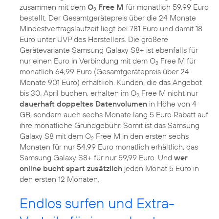
zusammen mit dem
O
Free M
für monatlich 59,99 Euro
2
bestellt. Der Gesamtgerätepreis über die 24 Monate
Mindestvertragslaufzeit liegt bei 781 Euro und damit 18
Euro unter UVP des Herstellers. Die größere
Gerätevariante Samsung Galaxy S8+ ist ebenfalls für
nur einen Euro in Verbindung mit dem O
Free M für
2
monatlich 64,99 Euro (Gesamtgerätepreis über 24
Monate 901 Euro) erhältlich. Kunden, die das Angebot
bis 30. April buchen, erhalten im O
Free M nicht nur
2
dauerhaft doppeltes Datenvolumen
in Höhe von 4
GB, sondern auch sechs Monate lang 5 Euro Rabatt auf
ihre monatliche Grundgebühr. Somit ist das Samsung
Galaxy S8 mit dem O
Free M in den ersten sechs
2
Monaten für nur 54,99 Euro monatlich erhältlich, das
Samsung Galaxy S8+ für nur 59,99 Euro. Und
wer
online bucht spart zusätzlich
jeden Monat 5 Euro in
den ersten 12 Monaten.
Endlos surfen und Extra-