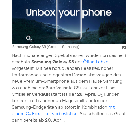
Samsung Galaxy S8 (
Credits: Samsung
)
Nach monatelangen Spekulationen wurde nun das heiß
ersehnte
Samsung Galaxy S8
der
Öffentlichkeit
vorgestellt. Mit beeindruckenden Features, hoher
Performance und elegantem Design überzeugen das
neue Premium-Smartphone aus dem Hause Samsung
wie auch die größere Variante S8+ auf ganzer Linie.
Offizieller
Verkaufsstart ist der 28. April
. O
Kunden
2
können die brandneuen Flaggschiffe unter den
Samsung-Endgeräten ab sofort in Kombination
mit
einem O
Free Tarif vorbestellen
. Sie erhalten das Gerät
2
dann bereits
ab 20. April
.