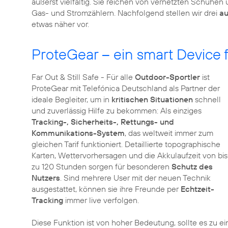
äußerst vielfältig. Sie reichen von vernetzten Schuhen
Gas- und Stromzählern. Nachfolgend stellen wir drei
au
etwas näher vor.
ProteGear – ein smart Device 
Far Out & Still Safe - Für alle
Outdoor-Sportler
ist
ProteGear mit Telefónica Deutschland als Partner der
ideale Begleiter, um in
kritischen Situationen
schnell
und zuverlässig Hilfe zu bekommen: Als einziges
Tracking-, Sicherheits-, Rettungs- und
Kommunikations-System
, das weltweit immer zum
gleichen Tarif funktioniert. Detaillierte topographische
Karten, Wettervorhersagen und die Akkulaufzeit von bis
zu 120 Stunden sorgen für besonderen
Schutz des
Nutzers
. Sind mehrere User mit der neuen Technik
ausgestattet, können sie ihre Freunde per
Echtzeit-
Tracking
immer live verfolgen.
Diese Funktion ist von hoher Bedeutung, sollte es zu e