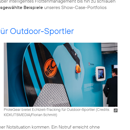
 über intelligentes Flottenmanagement bis hin zu schlauen
sgewählte Beispiele
unseres Show-Case-Portfolios
für Outdoor-Sportler
ProteGear bietet Echtzeit-Tracking für Outdoor-Sportler (
Credits:
KIDKUTSMEDIA/Florian Schmitt
)
iner Notsituation kommen. Ein Notruf erreicht ohne