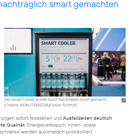
 nachträglich smart gemachten
Der Smart Cooler wurde durch Nachrüsten smart gemacht
(
Credits: KIDKUTSMEDIA/Florian Schmitt
)
rungen sofort feststellen und
Ausfallzeiten deutlich
te Qualität
. Energieverbrauch, Innen- sowie
schränke werden automatisch protokolliert.