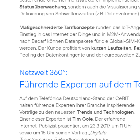
Statusüberwachung
, sondern auch die Visualisierun
Definierung von Schwellenwerten (z.B. Datenvolumen) 
Maßgeschneiderte Tarifkonzepte
runden das IoT-Ange
Einstieg in das Internet der Dinge und in M2M-Anwen
nach Bedarf können Datenpakete für die Global-SIM-Ka
werden. Der Kunde profitiert von
kurzen Laufzeiten, fl
Pooling der Datenkontingente und der europaweiten Z
Netzwelt 360°:
Führende Experten auf dem T
Auf dem Telefónica Deutschland-Stand der CeBIT
halten führende Experten ihrer Branche inspirierende
Vorträge zu den neuesten
Trends und Technologien
.
Einer dieser Experten ist
Tim Cole
. Der erfahrene
Internet-Publizist präsentiert am 23.3.2017 um 11 Uhr
sowie um 15 Uhr seinen Vortrag
„Digitale
Transformation: 5 Handlungsfelder für Ihr