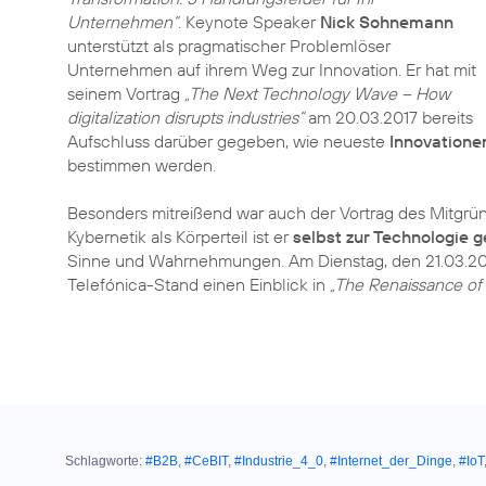
Unternehmen“
. Keynote Speaker
Nick Sohnemann
unterstützt als pragmatischer Problemlöser
Unternehmen auf ihrem Weg zur Innovation. Er hat mit
seinem Vortrag
„The Next Technology Wave – How
digitalization disrupts industries“
am 20.03.2017 bereits
Aufschluss darüber gegeben, wie neueste
Innovatione
bestimmen werden.
Besonders mitreißend war auch der Vortrag des Mitgr
Kybernetik als Körperteil ist er
selbst zur Technologie
Sinne und Wahrnehmungen. Am Dienstag, den 21.03.201
Telefónica-Stand einen Einblick in
„The Renaissance of
Schlagworte:
#B2B
,
#CeBIT
,
#Industrie_4_0
,
#Internet_der_Dinge
,
#IoT