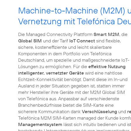
Machine-to-Machine (M2M) und
Vernetzung mit Telefónica De
Die Managed Connectivity Plattform
Smart M2M
, die
Global SIM
und der Tarif
IoT Connect
sind flexible,
sichere, kosteneffiziente und leicht skalierbare
Komponenten in dem Portfolio von Telefónica
Deutschland, um spezielle und maßgeschneiderte IoT-
Lösungen zu ermöglichen. Für die
effektive Nutzung
intelligenter, vernetzter Geräte
wird eine nahtlose
Echtzeit-Konnektivität benötigt. Damit diese im In-und
Ausland in jeder Situation gegeben ist, statten immer
mehr Hersteller ihre Geräte mit der M2M Global SIM
von Telefónica aus. Anpassbar auf verschiedenste
Branchenbedürfnisse bietet die SIM-Karte eine
sicherere Kommunikation dank
Verschlüsselung
und
r
Telefónica M2M SIM-Karten managed der Kunde komfort
Managementsystem
lässt sich intuitiv bedienen und 
bestehende Unternehmensstrukturen implementierbar. D