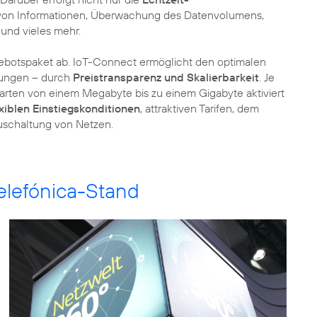
g von Informationen, Überwachung des Datenvolumens,
und vieles mehr.
botspaket ab. IoT-Connect ermöglicht den optimalen
dungen – durch
Preistransparenz und Skalierbarkeit
. Je
rten von einem Megabyte bis zu einem Gigabyte aktiviert
exiblen Einstiegskonditionen
, attraktiven Tarifen, dem
uschaltung von Netzen.
elefónica-Stand