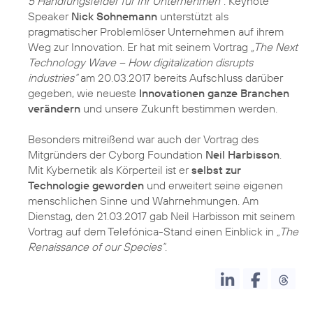
5 Handlungsfelder für Ihr Unternehmen“
. Keynote
Speaker
Nick Sohnemann
unterstützt als
pragmatischer Problemlöser Unternehmen auf ihrem
Weg zur Innovation. Er hat mit seinem Vortrag
„The Next
Technology Wave – How digitalization disrupts
industries“
am 20.03.2017 bereits Aufschluss darüber
gegeben, wie neueste
Innovationen ganze Branchen
verändern
und unsere Zukunft bestimmen werden.
Besonders mitreißend war auch der Vortrag des
Mitgründers der Cyborg Foundation
Neil Harbisson
.
Mit Kybernetik als Körperteil ist er
selbst zur
Technologie geworden
und erweitert seine eigenen
menschlichen Sinne und Wahrnehmungen. Am
Dienstag, den 21.03.2017 gab Neil Harbisson mit seinem
Vortrag auf dem Telefónica-Stand einen Einblick in
„The
Renaissance of our Species“
.