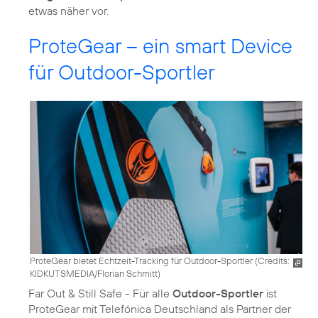
etwas näher vor.
ProteGear – ein smart Device
für Outdoor-Sportler
ProteGear bietet Echtzeit-Tracking für Outdoor-Sportler (
Credits:
KIDKUTSMEDIA/Florian Schmitt
)
Far Out & Still Safe - Für alle
Outdoor-Sportler
ist
ProteGear mit Telefónica Deutschland als Partner der