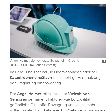
Angel Helmet, der vernetzte Schutzhelm (
Credits:
KIDKUTSMEDIA/Florian Schmitt
)
Im Berg- und Tagebau, in Chemieanlagen oder bei
Katastropheneinsätzen
ist die richtige Einschätzung
der Umgebung lebenswichtig.
Der
Angel Helmet
misst mit einer
Vielzahl von
Sensoren
permanent Faktoren wie Luftqualität,
gefährliche Giftstoffe, Bewegung und vieles mehr
vollautomatisch und
alarmiert in Gefahrensituationen