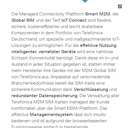
Die Managed Connectivity Plattform
Smart M2M
, die
Global SIM
und der Tarif
IoT Connect
sind flexible,
sichere, kosteneffiziente und leicht skalierbare
Komponenten in dem Portfolio von Telefónica
Deutschland, um spezielle und maßgeschneiderte IoT-
Lösungen zu ermöglichen. Für die
effektive Nutzung
intelligenter, vernetzter Geräte
wird eine nahtlose
Echtzeit-Konnektivität benötigt. Damit diese im In-und
Ausland in jeder Situation gegeben ist, statten immer
mehr Hersteller ihre Geräte mit der M2M Global SIM
von Telefónica aus. Anpassbar auf verschiedenste
Branchenbedürfnisse bietet die SIM-Karte eine
sicherere Kommunikation dank
Verschlüsselung
und
redundanter Datenspeicherung
. Die Verwaltung aller
Telefónica M2M SIM-Karten managed der Kunde
komfortabel über die Smart M2M-Plattform. Das
effektive
Managementsystem
lässt sich intuitiv
bedienen und ist aufgrund der browserbasierten
Funktionsweise einfach in bestehende