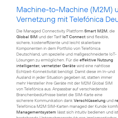
Machine-to-Machine (M2M) und
Vernetzung mit Telefónica De
Die Managed Connectivity Plattform
Smart M2M
, die
Global SIM
und der Tarif
IoT Connect
sind flexible,
sichere, kosteneffiziente und leicht skalierbare
Komponenten in dem Portfolio von Telefónica
Deutschland, um spezielle und maßgeschneiderte IoT-
Lösungen zu ermöglichen. Für die
effektive Nutzung
intelligenter, vernetzter Geräte
wird eine nahtlose
Echtzeit-Konnektivität benötigt. Damit diese im In-und
Ausland in jeder Situation gegeben ist, statten immer
mehr Hersteller ihre Geräte mit der M2M Global SIM
von Telefónica aus. Anpassbar auf verschiedenste
Branchenbedürfnisse bietet die SIM-Karte eine
sicherere Kommunikation dank
Verschlüsselung
und
r
Telefónica M2M SIM-Karten managed der Kunde komfort
Managementsystem
lässt sich intuitiv bedienen und 
bestehende Unternehmensstrukturen implementierbar. D