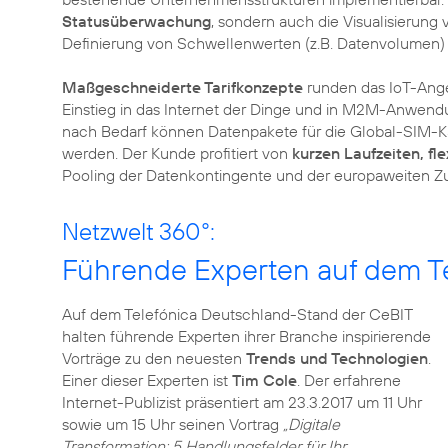
Statusüberwachung
, sondern auch die Visualisierun
Definierung von Schwellenwerten (z.B. Datenvolumen) 
Maßgeschneiderte Tarifkonzepte
runden das IoT-Ange
Einstieg in das Internet der Dinge und in M2M-Anwen
nach Bedarf können Datenpakete für die Global-SIM-Ka
werden. Der Kunde profitiert von
kurzen Laufzeiten, fl
Pooling der Datenkontingente und der europaweiten Z
Netzwelt 360°:
Führende Experten auf dem T
Auf dem Telefónica Deutschland-Stand der CeBIT
halten führende Experten ihrer Branche inspirierende
Vorträge zu den neuesten
Trends und Technologien
.
Einer dieser Experten ist
Tim Cole
. Der erfahrene
Internet-Publizist präsentiert am 23.3.2017 um 11 Uhr
sowie um 15 Uhr seinen Vortrag
„Digitale
Transformation: 5 Handlungsfelder für Ihr