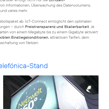
g von Informationen, Überwachung des Datenvolumens,
und vieles mehr.
botspaket ab. IoT-Connect ermöglicht den optimalen
dungen – durch
Preistransparenz und Skalierbarkeit
. Je
rten von einem Megabyte bis zu einem Gigabyte aktiviert
exiblen Einstiegskonditionen
, attraktiven Tarifen, dem
uschaltung von Netzen.
elefónica-Stand