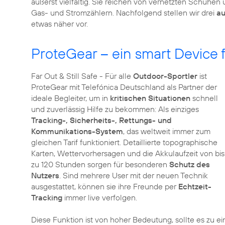
äußerst vielfältig. Sie reichen von vernetzten Schuhen
Gas- und Stromzählern. Nachfolgend stellen wir drei
au
etwas näher vor.
ProteGear – ein smart Device 
Far Out & Still Safe - Für alle
Outdoor-Sportler
ist
ProteGear mit Telefónica Deutschland als Partner der
ideale Begleiter, um in
kritischen Situationen
schnell
und zuverlässig Hilfe zu bekommen: Als einziges
Tracking-, Sicherheits-, Rettungs- und
Kommunikations-System
, das weltweit immer zum
gleichen Tarif funktioniert. Detaillierte topographische
Karten, Wettervorhersagen und die Akkulaufzeit von bis
zu 120 Stunden sorgen für besonderen
Schutz des
Nutzers
. Sind mehrere User mit der neuen Technik
ausgestattet, können sie ihre Freunde per
Echtzeit-
Tracking
immer live verfolgen.
Diese Funktion ist von hoher Bedeutung, sollte es zu e