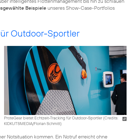
 über intelligentes Flottenmanagement bis hin zu schlauen
sgewählte Beispiele
unseres Show-Case-Portfolios
für Outdoor-Sportler
ProteGear bietet Echtzeit-Tracking für Outdoor-Sportler (
Credits:
KIDKUTSMEDIA/Florian Schmitt
)
iner Notsituation kommen. Ein Notruf erreicht ohne