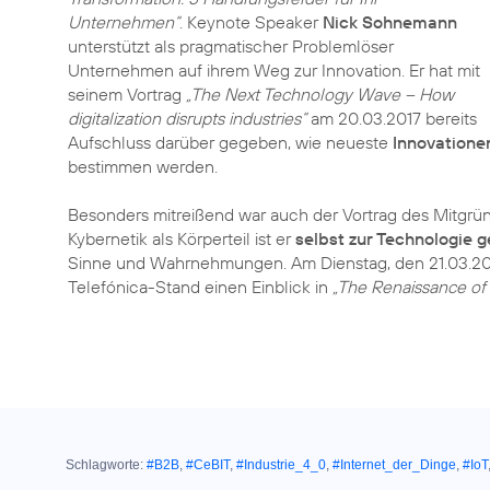
Unternehmen“
. Keynote Speaker
Nick Sohnemann
unterstützt als pragmatischer Problemlöser
Unternehmen auf ihrem Weg zur Innovation. Er hat mit
seinem Vortrag
„The Next Technology Wave – How
digitalization disrupts industries“
am 20.03.2017 bereits
Aufschluss darüber gegeben, wie neueste
Innovatione
bestimmen werden.
Besonders mitreißend war auch der Vortrag des Mitgr
Kybernetik als Körperteil ist er
selbst zur Technologie
Sinne und Wahrnehmungen. Am Dienstag, den 21.03.201
Telefónica-Stand einen Einblick in
„The Renaissance of
Schlagworte:
#B2B
,
#CeBIT
,
#Industrie_4_0
,
#Internet_der_Dinge
,
#IoT