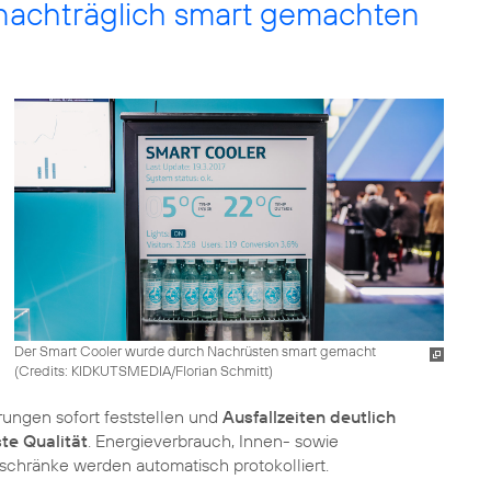
 nachträglich smart gemachten
Der Smart Cooler wurde durch Nachrüsten smart gemacht
(
Credits: KIDKUTSMEDIA/Florian Schmitt
)
rungen sofort feststellen und
Ausfallzeiten deutlich
te Qualität
. Energieverbrauch, Innen- sowie
schränke werden automatisch protokolliert.