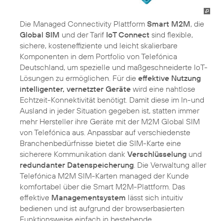
Die Managed Connectivity Plattform
Smart M2M
, die
Global SIM
und der Tarif
IoT Connect
sind flexible,
sichere, kosteneffiziente und leicht skalierbare
Komponenten in dem Portfolio von Telefónica
Deutschland, um spezielle und maßgeschneiderte IoT-
Lösungen zu ermöglichen. Für die
effektive Nutzung
intelligenter, vernetzter Geräte
wird eine nahtlose
Echtzeit-Konnektivität benötigt. Damit diese im In-und
Ausland in jeder Situation gegeben ist, statten immer
mehr Hersteller ihre Geräte mit der M2M Global SIM
von Telefónica aus. Anpassbar auf verschiedenste
Branchenbedürfnisse bietet die SIM-Karte eine
sicherere Kommunikation dank
Verschlüsselung
und
redundanter Datenspeicherung
. Die Verwaltung aller
Telefónica M2M SIM-Karten managed der Kunde
komfortabel über die Smart M2M-Plattform. Das
effektive
Managementsystem
lässt sich intuitiv
bedienen und ist aufgrund der browserbasierten
Funktionsweise einfach in bestehende