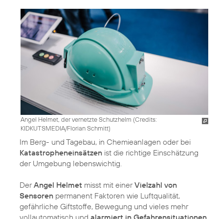
Angel Helmet, der vernetzte Schutzhelm (
Credits:
KIDKUTSMEDIA/Florian Schmitt
)
Im Berg- und Tagebau, in Chemieanlagen oder bei
Katastropheneinsätzen
ist die richtige Einschätzung
der Umgebung lebenswichtig.
Der
Angel Helmet
misst mit einer
Vielzahl von
Sensoren
permanent Faktoren wie Luftqualität,
gefährliche Giftstoffe, Bewegung und vieles mehr
vollautomatisch und
alarmiert in Gefahrensituationen