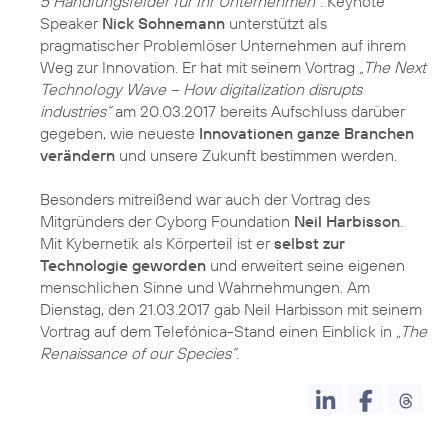
5 Handlungsfelder für Ihr Unternehmen“
. Keynote
Speaker
Nick Sohnemann
unterstützt als
pragmatischer Problemlöser Unternehmen auf ihrem
Weg zur Innovation. Er hat mit seinem Vortrag
„The Next
Technology Wave – How digitalization disrupts
industries“
am 20.03.2017 bereits Aufschluss darüber
gegeben, wie neueste
Innovationen ganze Branchen
verändern
und unsere Zukunft bestimmen werden.
Besonders mitreißend war auch der Vortrag des
Mitgründers der Cyborg Foundation
Neil Harbisson
.
Mit Kybernetik als Körperteil ist er
selbst zur
Technologie geworden
und erweitert seine eigenen
menschlichen Sinne und Wahrnehmungen. Am
Dienstag, den 21.03.2017 gab Neil Harbisson mit seinem
Vortrag auf dem Telefónica-Stand einen Einblick in
„The
Renaissance of our Species“
.