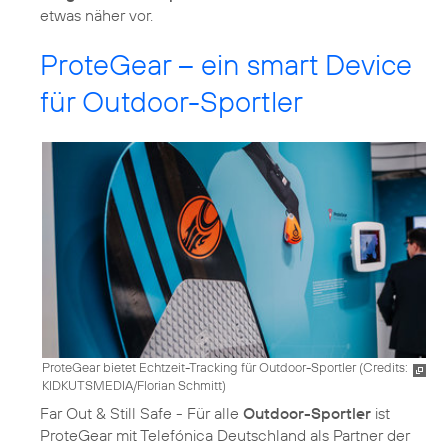
etwas näher vor.
ProteGear – ein smart Device
für Outdoor-Sportler
ProteGear bietet Echtzeit-Tracking für Outdoor-Sportler (
Credits:
KIDKUTSMEDIA/Florian Schmitt
)
Far Out & Still Safe - Für alle
Outdoor-Sportler
ist
ProteGear mit Telefónica Deutschland als Partner der