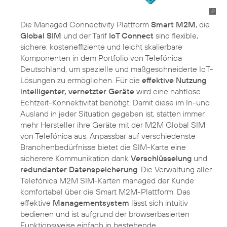
Die Managed Connectivity Plattform
Smart M2M
, die
Global SIM
und der Tarif
IoT Connect
sind flexible,
sichere, kosteneffiziente und leicht skalierbare
Komponenten in dem Portfolio von Telefónica
Deutschland, um spezielle und maßgeschneiderte IoT-
Lösungen zu ermöglichen. Für die
effektive Nutzung
intelligenter, vernetzter Geräte
wird eine nahtlose
Echtzeit-Konnektivität benötigt. Damit diese im In-und
Ausland in jeder Situation gegeben ist, statten immer
mehr Hersteller ihre Geräte mit der M2M Global SIM
von Telefónica aus. Anpassbar auf verschiedenste
Branchenbedürfnisse bietet die SIM-Karte eine
sicherere Kommunikation dank
Verschlüsselung
und
redundanter Datenspeicherung
. Die Verwaltung aller
Telefónica M2M SIM-Karten managed der Kunde
komfortabel über die Smart M2M-Plattform. Das
effektive
Managementsystem
lässt sich intuitiv
bedienen und ist aufgrund der browserbasierten
Funktionsweise einfach in bestehende