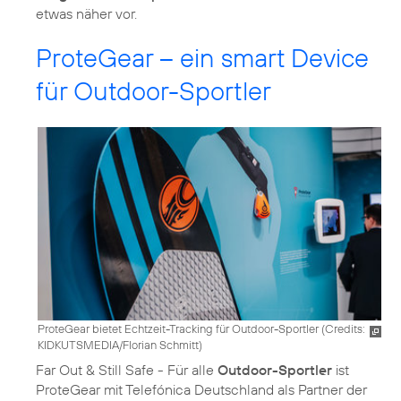
etwas näher vor.
ProteGear – ein smart Device
für Outdoor-Sportler
ProteGear bietet Echtzeit-Tracking für Outdoor-Sportler (
Credits:
KIDKUTSMEDIA/Florian Schmitt
)
Far Out & Still Safe - Für alle
Outdoor-Sportler
ist
ProteGear mit Telefónica Deutschland als Partner der