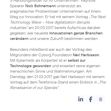
5 Handlungsfelder für Ihr Unternehmen“
. Keynote
Speaker
Nick Sohnemann
unterstützt als
pragmatischer Problemlöser Unternehmen auf ihrem
Weg zur Innovation. Er hat mit seinem Vortrag
„The Next
Technology Wave – How digitalization disrupts
industries“
am 20.03.2017 bereits Aufschluss darüber
gegeben, wie neueste
Innovationen ganze Branchen
verändern
und unsere Zukunft bestimmen werden.
Besonders mitreißend war auch der Vortrag des
Mitgründers der Cyborg Foundation
Neil Harbisson
.
Mit Kybernetik als Körperteil ist er
selbst zur
Technologie geworden
und erweitert seine eigenen
menschlichen Sinne und Wahrnehmungen. Am
Dienstag, den 21.03.2017 gab Neil Harbisson mit seinem
Vortrag auf dem Telefónica-Stand einen Einblick in
„The
Renaissance of our Species“
.