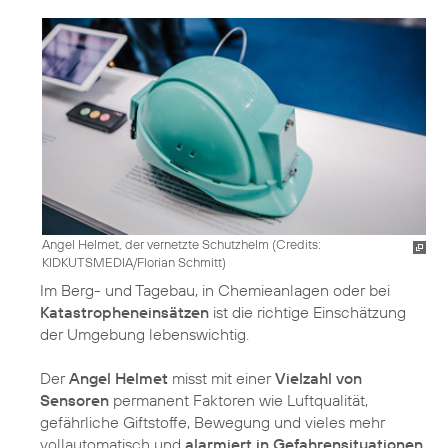
Angel Helmet, der vernetzte Schutzhelm (
Credits:
KIDKUTSMEDIA/Florian Schmitt
)
Im Berg- und Tagebau, in Chemieanlagen oder bei
Katastropheneinsätzen
ist die richtige Einschätzung
der Umgebung lebenswichtig.
Der
Angel Helmet
misst mit einer
Vielzahl von
Sensoren
permanent Faktoren wie Luftqualität,
gefährliche Giftstoffe, Bewegung und vieles mehr
vollautomatisch und
alarmiert in Gefahrensituationen