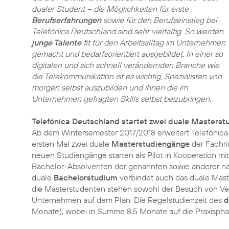
dualer Student – die Möglichkeiten für erste
Berufserfahrungen
sowie für den Berufseinstieg bei
Telefónica Deutschland sind sehr vielfältig. So werden
junge Talente
fit für den Arbeitsalltag im Unternehmen
gemacht und bedarfsorientiert ausgebildet. In einer so
digitalen und sich schnell verändernden Branche wie
die Telekommunikation ist es wichtig, Spezialisten von
morgen selbst auszubilden und ihnen die im
Unternehmen gefragten Skills selbst beizubringen.
Telefónica Deutschland startet zwei duale Masters
Ab dem Wintersemester 2017/2018 erweitert Telefónica
ersten Mal zwei duale
Masterstudiengänge
der Fachric
neuen Studiengänge starten als Pilot in Kooperation 
Bachelor-Absolventen der genannten sowie anderer na
duale
Bachelorstudium
verbindet auch das duale Maste
die Masterstudenten stehen sowohl der Besuch von Ver
Unternehmen auf dem Plan. Die Regelstudienzeit des
d
Monate), wobei in Summe 8,5 Monate auf die Praxisphas