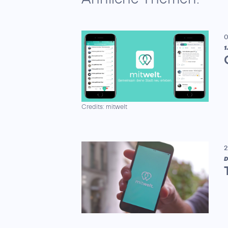
0
1
Credits: mitwelt
2
D