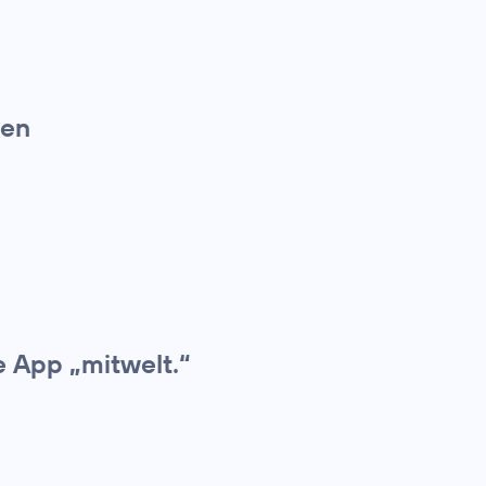
hen
e App „mitwelt.“