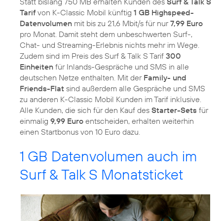
Statt bislang 750 MB erhalten Kunden des
Surf & Talk S
Tarif
von K-Classic Mobil künftig
1 GB Highspeed-
Datenvolumen
mit bis zu 21,6 Mbit/s für nur
7,99 Euro
pro Monat. Damit steht dem unbeschwerten Surf-,
Chat- und Streaming-Erlebnis nichts mehr im Wege.
Zudem sind im Preis des Surf & Talk S Tarif
300
Einheiten
für Inlands-Gespräche und SMS in alle
deutschen Netze enthalten. Mit der
Family- und
Friends-Flat
sind außerdem alle Gespräche und SMS
zu anderen K-Classic Mobil Kunden im Tarif inklusive.
Alle Kunden, die sich für den Kauf des
Starter-Sets
für
einmalig
9,99 Euro
entscheiden, erhalten weiterhin
einen Startbonus von 10 Euro dazu.
1 GB Datenvolumen auch im
Surf & Talk S Monatsticket