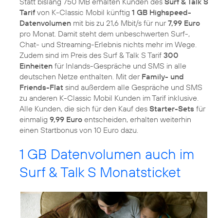
Statt bislang 750 MB erhalten Kunden des
Surf & Talk S
Tarif
von K-Classic Mobil künftig
1 GB Highspeed-
Datenvolumen
mit bis zu 21,6 Mbit/s für nur
7,99 Euro
pro Monat. Damit steht dem unbeschwerten Surf-,
Chat- und Streaming-Erlebnis nichts mehr im Wege.
Zudem sind im Preis des Surf & Talk S Tarif
300
Einheiten
für Inlands-Gespräche und SMS in alle
deutschen Netze enthalten. Mit der
Family- und
Friends-Flat
sind außerdem alle Gespräche und SMS
zu anderen K-Classic Mobil Kunden im Tarif inklusive.
Alle Kunden, die sich für den Kauf des
Starter-Sets
für
einmalig
9,99 Euro
entscheiden, erhalten weiterhin
einen Startbonus von 10 Euro dazu.
1 GB Datenvolumen auch im
Surf & Talk S Monatsticket