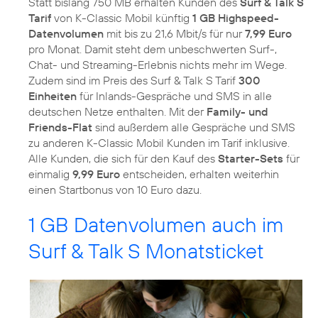
Statt bislang 750 MB erhalten Kunden des
Surf & Talk S
Tarif
von K-Classic Mobil künftig
1 GB Highspeed-
Datenvolumen
mit bis zu 21,6 Mbit/s für nur
7,99 Euro
pro Monat. Damit steht dem unbeschwerten Surf-,
Chat- und Streaming-Erlebnis nichts mehr im Wege.
Zudem sind im Preis des Surf & Talk S Tarif
300
Einheiten
für Inlands-Gespräche und SMS in alle
deutschen Netze enthalten. Mit der
Family- und
Friends-Flat
sind außerdem alle Gespräche und SMS
zu anderen K-Classic Mobil Kunden im Tarif inklusive.
Alle Kunden, die sich für den Kauf des
Starter-Sets
für
einmalig
9,99 Euro
entscheiden, erhalten weiterhin
einen Startbonus von 10 Euro dazu.
1 GB Datenvolumen auch im
Surf & Talk S Monatsticket