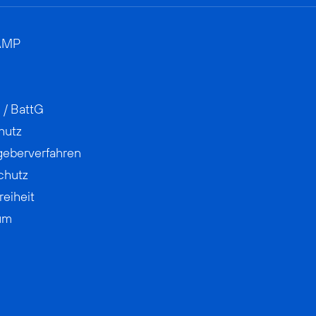
AMP
 / BattG
hutz
geberverfahren
chutz
reiheit
um