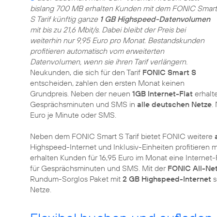
bislang 700 MB erhalten Kunden mit dem FONIC Smart
S Tarif künftig ganze
1 GB Highspeed-Datenvolumen
mit bis zu 21,6 Mbit/s. Dabei bleibt der Preis bei
weiterhin nur 9,95 Euro pro Monat. Bestandskunden
profitieren automatisch vom erweiterten
Datenvolumen, wenn sie ihren Tarif verlängern.
Neukunden, die sich für den Tarif
FONIC Smart S
entscheiden, zahlen den ersten Monat keinen
Grundpreis. Neben der neuen
1GB Internet-Flat
erhalt
Gesprächsminuten und SMS in
alle deutschen Netze
.
Euro je Minute oder SMS.
Neben dem FONIC Smart S Tarif bietet FONIC weitere
Highspeed-Internet und Inklusiv-Einheiten profitiere
erhalten Kunden für 16,95 Euro im Monat eine Internet-
für Gesprächsminuten und SMS. Mit der
FONIC All-Net
Rundum-Sorglos Paket mit
2 GB Highspeed-Internet
s
Netze.