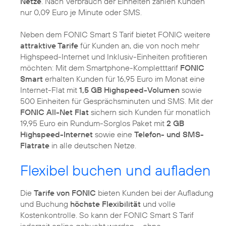
Netze
. Nach Verbrauch der Einheiten zahlen Kunden
nur 0,09 Euro je Minute oder SMS.
Neben dem FONIC Smart S Tarif bietet FONIC weitere
attraktive Tarife
für Kunden an, die von noch mehr
Highspeed-Internet und Inklusiv-Einheiten profitieren
möchten: Mit dem Smartphone-Kompletttarif
FONIC
Smart
erhalten Kunden für 16,95 Euro im Monat eine
Internet-Flat mit
1,5 GB Highspeed-Volumen
sowie
500 Einheiten für Gesprächsminuten und SMS. Mit der
FONIC All-Net Flat
sichern sich Kunden für monatlich
19,95 Euro ein Rundum-Sorglos Paket mit
2 GB
Highspeed-Internet
sowie eine
Telefon- und SMS-
Flatrate
in alle deutschen Netze.
Flexibel buchen und aufladen
Die
Tarife von FONIC
bieten Kunden bei der Aufladung
und Buchung
höchste Flexibilität
und volle
Kostenkontrolle. So kann der FONIC Smart S Tarif
jederzeit online gebucht werden – ohne