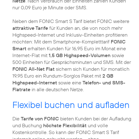
Netze
. Nach Verbrauch der Einheiten zahlen Kunden
nur 0,09 Euro je Minute oder SMS.
Neben dem FONIC Smart S Tarif bietet FONIC weitere
attraktive Tarife
für Kunden an, die von noch mehr
Highspeed-Internet und Inklusiv-Einheiten profitieren
möchten: Mit dem Smartphone-Kompletttarif
FONIC
Smart
erhalten Kunden für 16,95 Euro im Monat eine
Internet-Flat mit
1,5 GB Highspeed-Volumen
sowie
500 Einheiten für Gesprächsminuten und SMS. Mit der
FONIC All-Net Flat
sichern sich Kunden für monatlich
19,95 Euro ein Rundum-Sorglos Paket mit
2 GB
Highspeed-Internet
sowie eine
Telefon- und SMS-
Flatrate
in alle deutschen Netze.
Flexibel buchen und aufladen
Die
Tarife von FONIC
bieten Kunden bei der Aufladung
und Buchung
höchste Flexibilität
und volle
Kostenkontrolle. So kann der FONIC Smart S Tarif
jederzeit online gebucht werden – ohne