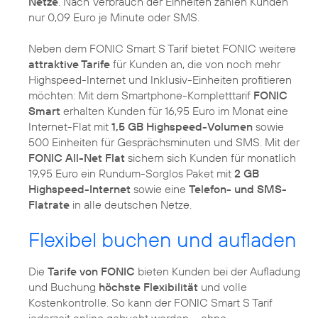
Netze
. Nach Verbrauch der Einheiten zahlen Kunden
nur 0,09 Euro je Minute oder SMS.
Neben dem FONIC Smart S Tarif bietet FONIC weitere
attraktive Tarife
für Kunden an, die von noch mehr
Highspeed-Internet und Inklusiv-Einheiten profitieren
möchten: Mit dem Smartphone-Kompletttarif
FONIC
Smart
erhalten Kunden für 16,95 Euro im Monat eine
Internet-Flat mit
1,5 GB Highspeed-Volumen
sowie
500 Einheiten für Gesprächsminuten und SMS. Mit der
FONIC All-Net Flat
sichern sich Kunden für monatlich
19,95 Euro ein Rundum-Sorglos Paket mit
2 GB
Highspeed-Internet
sowie eine
Telefon- und SMS-
Flatrate
in alle deutschen Netze.
Flexibel buchen und aufladen
Die
Tarife von FONIC
bieten Kunden bei der Aufladung
und Buchung
höchste Flexibilität
und volle
Kostenkontrolle. So kann der FONIC Smart S Tarif
jederzeit online gebucht werden – ohne