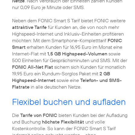
Netze
. Nach Verbrauch der Einheiten zahlen Kunden
nur 0,09 Euro je Minute oder SMS.
Neben dem FONIC Smart S Tarif bietet FONIC weitere
attraktive Tarife
für Kunden an, die von noch mehr
Highspeed-Internet und Inklusiv-Einheiten profitieren
möchten: Mit dem Smartphone-Kompletttarif
FONIC
Smart
erhalten Kunden für 16,95 Euro im Monat eine
Internet-Flat mit
1,5 GB Highspeed-Volumen
sowie
500 Einheiten für Gesprächsminuten und SMS. Mit der
FONIC All-Net Flat
sichern sich Kunden für monatlich
19,95 Euro ein Rundum-Sorglos Paket mit
2 GB
Highspeed-Internet
sowie eine
Telefon- und SMS-
Flatrate
in alle deutschen Netze.
Flexibel buchen und aufladen
Die
Tarife von FONIC
bieten Kunden bei der Aufladung
und Buchung
höchste Flexibilität
und volle
Kostenkontrolle. So kann der FONIC Smart S Tarif
jederzeit online gebucht werden – ohne