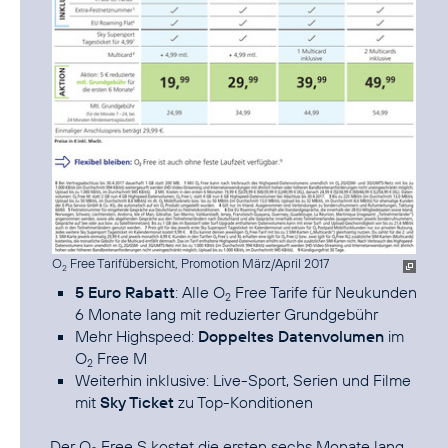
O
Free Tarifübersicht, Promotion März/April 2017
2
5 Euro Rabatt
: Alle O
Free Tarife für Neukunden
2
6 Monate lang mit reduzierter Grundgebühr
Mehr Highspeed:
Doppeltes Datenvolumen
im
O
Free M
2
Weiterhin inklusive: Live-Sport, Serien und Filme
mit
Sky Ticket
zu Top-Konditionen
Der O
Free S kostet die ersten sechs Monate lang