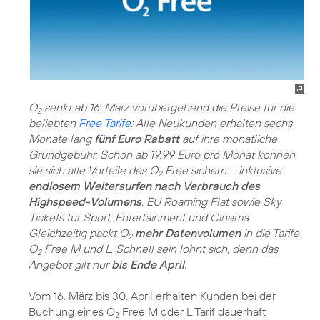
O
senkt ab 16. März vorübergehend die Preise für die
2
beliebten
Free Tarife
: Alle Neukunden erhalten sechs
Monate lang
fünf Euro Rabatt
auf ihre monatliche
Grundgebühr. Schon ab 19,99 Euro pro Monat können
sie sich alle Vorteile des O
Free sichern – inklusive
2
endlosem Weitersurfen nach Verbrauch des
Highspeed-Volumens
, EU Roaming Flat sowie Sky
Tickets für Sport, Entertainment und Cinema.
Gleichzeitig packt O
mehr Datenvolumen
in die Tarife
2
O
Free M und L. Schnell sein lohnt sich, denn das
2
Angebot gilt nur
bis Ende April
.
Vom 16. März bis 30. April erhalten Kunden bei der
Buchung eines O
Free M oder L Tarif dauerhaft
2