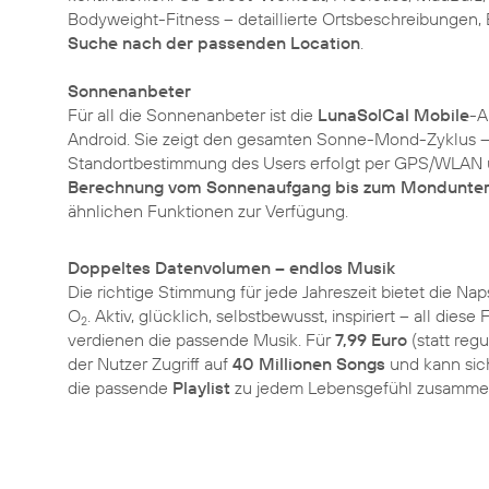
Bodyweight-Fitness – detaillierte Ortsbeschreibungen,
Suche nach der passenden Location
.
Sonnenanbeter
Für all die Sonnenanbeter ist die
LunaSolCal Mobile
-A
Android. Sie zeigt den gesamten Sonne-Mond-Zyklus –
Standortbestimmung des Users erfolgt per GPS/WLAN un
Berechnung vom Sonnenaufgang bis zum Mondunte
ähnlichen Funktionen zur Verfügung.
Doppeltes Datenvolumen – endlos Musik
Die richtige Stimmung für jede Jahreszeit bietet die Na
O
. Aktiv, glücklich, selbstbewusst, inspiriert – all dies
2
verdienen die passende Musik. Für
7,99 Euro
(statt regu
der Nutzer Zugriff auf
40 Millionen Songs
und kann si
die passende
Playlist
zu jedem Lebensgefühl zusammen