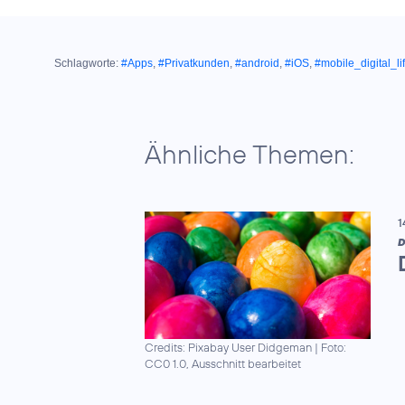
Schlagworte:
#Apps
,
#Privatkunden
,
#android
,
#iOS
,
#mobile_digital_li
Ähnliche Themen:
1
D
Credits: Pixabay User Didgeman
|
Foto:
CC0 1.0, Ausschnitt bearbeitet