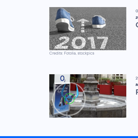
0
2
Credits: Fotolia, stockpics
2
M