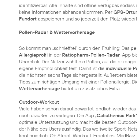
identifizierbar. Alle Inhalte sind offline verfügbar, sod
keine Informationen abhandenkommen. Per
GPS-Ortu
Fundort
abspeichern und so jederzeit den Platz wieder
Pollen-Radar & Wettervorhersage
So kommt man „schnieffrei“ durch den Frühling: Das
pe
Allergieprofil
in der
Ratiopharm-Pollen-Radar
-App bi
Überblick. Der Nutzer wählt die Pollen, auf die er reagier
eigene Empfindlichkeit fest. Damit ist die
individuelle 
die nächsten sechs Tage sichergestellt. Außerdem biete
Tipps zum richtigen Umgang mit einer Pollenallergie. Die
Wettervorhersage
bietet ein zusätzliches Extra.
Outdoor-Workout
Viele haben schon darauf gewartet, endlich wieder das
nach draußen zu verlegen. Die App „
Calisthenics Park
optimale Unterstützung und macht die besten Outdoor-T
der Nähe des Users ausfindig. Das weltweite Sport-Ne
kontinuierlich. Ob Street-Workout, Freeletics, MadBarz,