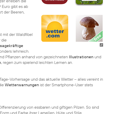
er erleben die
 Euro gibt es ab
rt der Beeren,
t mit der Waldfibel
 die
sagekräftige
onders lehrreich.
und Pflanzen anhand von gezeichneten
Illustrationen
und
n
, regen zum spielend leichten Lernen an.
Tage-Vorhersage und das aktuelle Wetter – alles vereint in
die
Wetterwarnungen
ist der Smartphone-User stets
Differenzierung von essbaren und giftigen Pilzen. So sind
 Form und Farbe ihrer Lamellen, Hüte und Stile