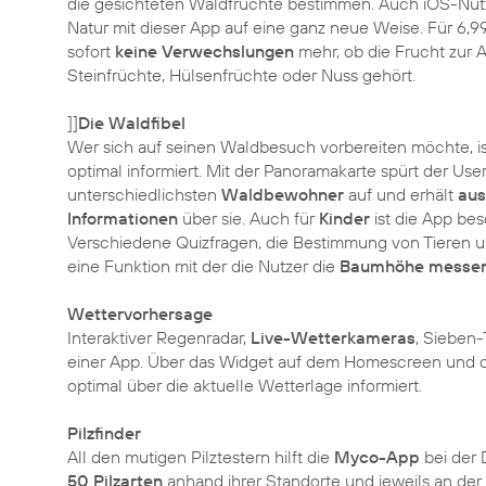
die gesichteten Waldfrüchte bestimmen. Auch iOS-Nutz
Natur mit dieser App auf eine ganz neue Weise. Für 6,99
sofort
keine Verwechslungen
mehr, ob die Frucht zur A
Steinfrüchte, Hülsenfrüchte oder Nuss gehört.
]]
Die Waldfibel
Wer sich auf seinen Waldbesuch vorbereiten möchte, is
optimal informiert. Mit der Panoramakarte spürt der User
unterschiedlichsten
Waldbewohner
auf und erhält
aus
Informationen
über sie. Auch für
Kinder
ist die App bes
Verschiedene Quizfragen, die Bestimmung von Tieren 
eine Funktion mit der die Nutzer die
Baumhöhe messe
Wettervorhersage
Interaktiver Regenradar,
Live-Wetterkameras
, Sieben-
einer App. Über das Widget auf dem Homescreen und 
optimal über die aktuelle Wetterlage informiert.
Pilzfinder
All den mutigen Pilztestern hilft die
Myco-App
bei der 
50 Pilzarten
anhand ihrer Standorte und jeweils an der