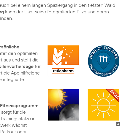
ass auch bei einem langen Spaziergang in den tiefsten Wald
ng
kann der User seine fotografierten Pilze und deren
finden.
rsönliche
etet den optimalen
t aus und stellt die
Pollenvorhersage
für
t die App hilfreiche
 integrierte
Fitnessprogramm
“ sorgt für die
rainingsplätze in
tzwerk wächst
 Parkour oder