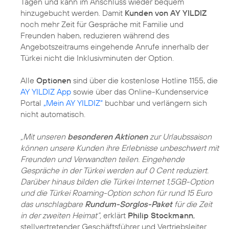
Tagen und kann im Anschluss wieder bequem
hinzugebucht werden. Damit
Kunden von AY YILDIZ
noch mehr Zeit für Gespräche mit Familie und
Freunden haben, reduzieren während des
Angebotszeitraums eingehende Anrufe innerhalb der
Türkei nicht die Inklusivminuten der Option.
Alle
Optionen
sind über die kostenlose Hotline 1155, die
AY YILDIZ App
sowie über das Online-Kundenservice
Portal
„Mein AY YILDIZ“
buchbar und verlängern sich
nicht automatisch.
„Mit unseren
besonderen Aktionen
zur Urlaubssaison
können unsere Kunden ihre Erlebnisse unbeschwert mit
Freunden und Verwandten teilen. Eingehende
Gespräche in der Türkei werden auf 0 Cent reduziert.
Darüber hinaus bilden die Türkei Internet 1,5GB-Option
und die Türkei Roaming-Option schon für rund 15 Euro
das unschlagbare
Rundum-Sorglos-Paket
für die Zeit
in der zweiten Heimat“,
erklärt
Philip Stockmann
,
stellvertretender Geschäftsführer und Vertriebsleiter