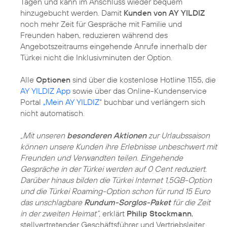
Tagen und kann im Anschluss wieder bequem
hinzugebucht werden. Damit
Kunden von AY YILDIZ
noch mehr Zeit für Gespräche mit Familie und
Freunden haben, reduzieren während des
Angebotszeitraums eingehende Anrufe innerhalb der
Türkei nicht die Inklusivminuten der Option.
Alle
Optionen
sind über die kostenlose Hotline 1155, die
AY YILDIZ App
sowie über das Online-Kundenservice
Portal
„Mein AY YILDIZ“
buchbar und verlängern sich
nicht automatisch.
„Mit unseren
besonderen Aktionen
zur Urlaubssaison
können unsere Kunden ihre Erlebnisse unbeschwert mit
Freunden und Verwandten teilen. Eingehende
Gespräche in der Türkei werden auf 0 Cent reduziert.
Darüber hinaus bilden die Türkei Internet 1,5GB-Option
und die Türkei Roaming-Option schon für rund 15 Euro
das unschlagbare
Rundum-Sorglos-Paket
für die Zeit
in der zweiten Heimat“,
erklärt
Philip Stockmann
,
stellvertretender Geschäftsführer und Vertriebsleiter