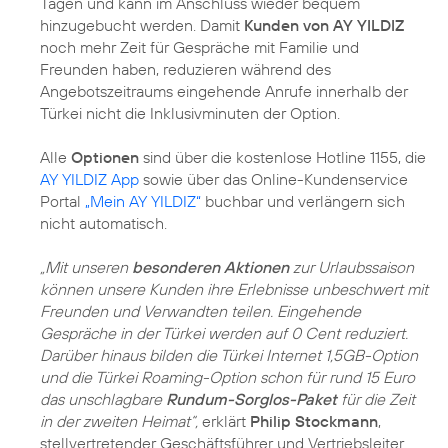
Tagen und kann im Anschluss wieder bequem
hinzugebucht werden. Damit
Kunden von AY YILDIZ
noch mehr Zeit für Gespräche mit Familie und
Freunden haben, reduzieren während des
Angebotszeitraums eingehende Anrufe innerhalb der
Türkei nicht die Inklusivminuten der Option.
Alle
Optionen
sind über die kostenlose Hotline 1155, die
AY YILDIZ App
sowie über das Online-Kundenservice
Portal
„Mein AY YILDIZ“
buchbar und verlängern sich
nicht automatisch.
„Mit unseren
besonderen Aktionen
zur Urlaubssaison
können unsere Kunden ihre Erlebnisse unbeschwert mit
Freunden und Verwandten teilen. Eingehende
Gespräche in der Türkei werden auf 0 Cent reduziert.
Darüber hinaus bilden die Türkei Internet 1,5GB-Option
und die Türkei Roaming-Option schon für rund 15 Euro
das unschlagbare
Rundum-Sorglos-Paket
für die Zeit
in der zweiten Heimat“,
erklärt
Philip Stockmann
,
stellvertretender Geschäftsführer und Vertriebsleiter