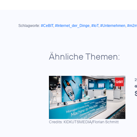
Schlagworte:
#CeBIT
,
#Internet_der_Dinge
,
#IoT
,
#Unternehmen
,
#m2
Ähnliche Themen:
2
G
Credits: KIDKUTSMEDIA/Florian Schmitt