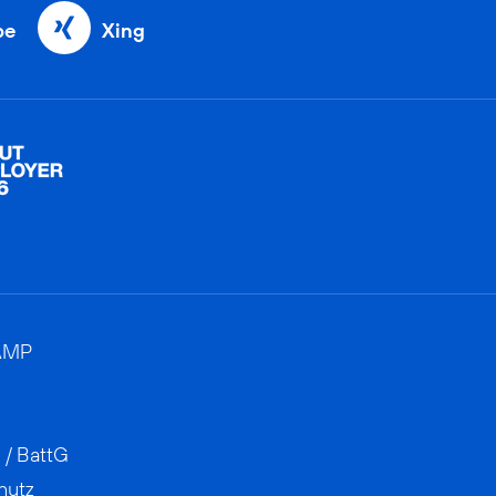
be
Xing
AMP
 / BattG
hutz