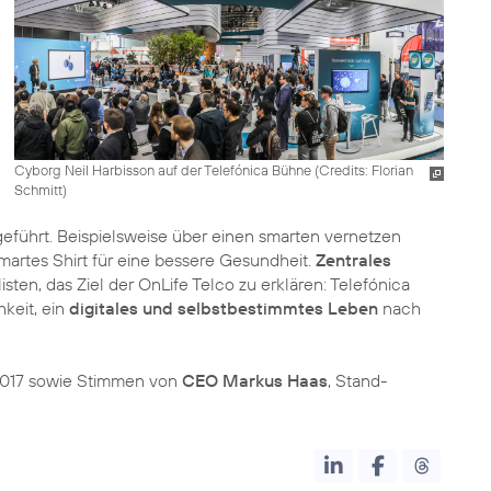
Cyborg Neil Harbisson auf der Telefónica Bühne (
Credits: Florian
Schmitt
)
eführt. Beispielsweise über einen smarten vernetzen
 smartes Shirt für eine bessere Gesundheit.
Zentrales
ten, das Ziel der OnLife Telco zu erklären: Telefónica
keit, ein
digitales und selbstbestimmtes Leben
nach
2017 sowie Stimmen von
CEO Markus Haas
, Stand-