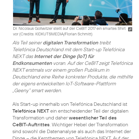
Dr. Nicolaus Gollwitzer stellt auf der CeBIT 2017 ein smartes Shirt
vor (
Credits: KIDKUTSMEDIA/Florian Schmitt
)
Als Teil seiner
digitalen Transformation
treibt
Telefónica Deutschland mit dem Start-up Telefónica
NEXT das
Internet der Dinge (IoT) für
Endkonsumenten
voran. Auf der CeBIT zeigt Telefónica
NEXT erstmals vor einem großen Publikum in
Deutschland eine Reihe konkreter Produkte, die mithilfe
der eigens entwickelten IoT-Software-Plattform
„Geeny“ smart werden.
Als Start-up innerhalb von Telefónica Deutschland ist
Telefónica NEXT
ein entscheidender Teil der digitalen
Transformation und daher
wesentlicher Teil des
CeBIT-Auftrittes
. Wichtiger Hebel der Transformation
sind sowohl die Datenanalyse als auch das Internet der
Dinge – die Kernthemen von Telefónica NEXT. Auf der