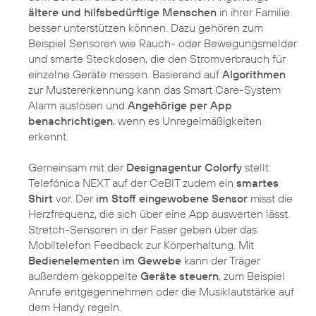
ältere und hilfsbedürftige Menschen
in ihrer Familie
besser unterstützen können. Dazu gehören zum
Beispiel Sensoren wie Rauch- oder Bewegungsmelder
und smarte Steckdosen, die den Stromverbrauch für
einzelne Geräte messen. Basierend auf
Algorithmen
zur Mustererkennung kann das Smart Care-System
Alarm auslösen und
Angehörige per App
benachrichtigen
, wenn es Unregelmäßigkeiten
erkennt.
Gemeinsam mit der
Designagentur Colorfy
stellt
Telefónica NEXT auf der CeBIT zudem ein
smartes
Shirt
vor. Der
im Stoff eingewobene Sensor
misst die
Herzfrequenz, die sich über eine App auswerten lässt.
Stretch-Sensoren in der Faser geben über das
Mobiltelefon Feedback zur Körperhaltung. Mit
Bedienelementen im Gewebe
kann der Träger
außerdem gekoppelte
Geräte steuern
, zum Beispiel
Anrufe entgegennehmen oder die Musiklautstärke auf
dem Handy regeln.