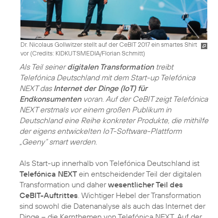
Dr. Nicolaus Gollwitzer stellt auf der CeBIT 2017 ein smartes Shirt
vor (
Credits: KIDKUTSMEDIA/Florian Schmitt
)
Als Teil seiner
digitalen Transformation
treibt
Telefónica Deutschland mit dem Start-up Telefónica
NEXT das
Internet der Dinge (IoT) für
Endkonsumenten
voran. Auf der CeBIT zeigt Telefónica
NEXT erstmals vor einem großen Publikum in
Deutschland eine Reihe konkreter Produkte, die mithilfe
der eigens entwickelten IoT-Software-Plattform
„Geeny“ smart werden.
Als Start-up innerhalb von Telefónica Deutschland ist
Telefónica NEXT
ein entscheidender Teil der digitalen
Transformation und daher
wesentlicher Teil des
CeBIT-Auftrittes
. Wichtiger Hebel der Transformation
sind sowohl die Datenanalyse als auch das Internet der
Dinge – die Kernthemen von Telefónica NEXT. Auf der