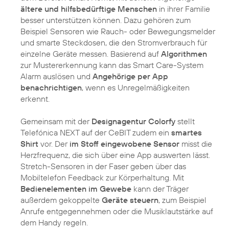
ältere und hilfsbedürftige Menschen
in ihrer Familie
besser unterstützen können. Dazu gehören zum
Beispiel Sensoren wie Rauch- oder Bewegungsmelder
und smarte Steckdosen, die den Stromverbrauch für
einzelne Geräte messen. Basierend auf
Algorithmen
zur Mustererkennung kann das Smart Care-System
Alarm auslösen und
Angehörige per App
benachrichtigen
, wenn es Unregelmäßigkeiten
erkennt.
Gemeinsam mit der
Designagentur Colorfy
stellt
Telefónica NEXT auf der CeBIT zudem ein
smartes
Shirt
vor. Der
im Stoff eingewobene Sensor
misst die
Herzfrequenz, die sich über eine App auswerten lässt.
Stretch-Sensoren in der Faser geben über das
Mobiltelefon Feedback zur Körperhaltung. Mit
Bedienelementen im Gewebe
kann der Träger
außerdem gekoppelte
Geräte steuern
, zum Beispiel
Anrufe entgegennehmen oder die Musiklautstärke auf
dem Handy regeln.