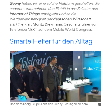
Geeny
haben wir eine solche Plattform geschaffen, die
anderen Unternehmen den Eintritt in das Zeitalter des
Internet of Things
ermöglicht und so die
Wettbewerbsfähigkeit der
deutschen Wirtschaft
stärkt“,
erklärt
Moritz Diekmann
, Geschäftsführer von
Telefónica NEXT, auf dem Mobile World Congress.
Smarte Helfer für den Alltag
Spaniens König Felipe sieht sich Geeny-Lösungen an dem