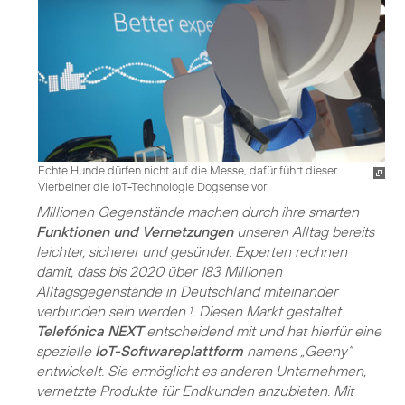
Echte Hunde dürfen nicht auf die Messe, dafür führt dieser
Vierbeiner die IoT-Technologie Dogsense vor
Millionen Gegenstände machen durch ihre smarten
Funktionen und Vernetzungen
unseren Alltag bereits
leichter, sicherer und gesünder. Experten rechnen
damit, dass bis 2020 über 183 Millionen
Alltagsgegenstände in Deutschland miteinander
verbunden sein werden
. Diesen Markt gestaltet
1
Telefónica NEXT
entscheidend mit und hat hierfür eine
spezielle
IoT-Softwareplattform
namens „Geeny“
entwickelt. Sie ermöglicht es anderen Unternehmen,
vernetzte Produkte für Endkunden anzubieten. Mit