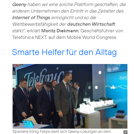
Geeny
haben wir eine solche Plattform geschaffen, die
anderen Unternehmen den Eintritt in das Zeitalter des
Internet of Things
ermöglicht und so die
Wettbewerbsfähigkeit der
deutschen Wirtschaft
stärkt“,
erklärt
Moritz Diekmann
, Geschäftsführer von
Telefónica NEXT, auf dem Mobile World Congress.
Smarte Helfer für den Alltag
Spaniens König Felipe sieht sich Geeny-Lösungen an dem