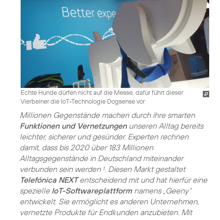
Echte Hunde dürfen nicht auf die Messe, dafür führt dieser
Vierbeiner die IoT-Technologie Dogsense vor
Millionen Gegenstände machen durch ihre smarten
Funktionen und Vernetzungen
unseren Alltag bereits
leichter, sicherer und gesünder. Experten rechnen
damit, dass bis 2020 über 183 Millionen
Alltagsgegenstände in Deutschland miteinander
verbunden sein werden
. Diesen Markt gestaltet
1
Telefónica NEXT
entscheidend mit und hat hierfür eine
spezielle
IoT-Softwareplattform
namens „Geeny“
entwickelt. Sie ermöglicht es anderen Unternehmen,
vernetzte Produkte für Endkunden anzubieten. Mit