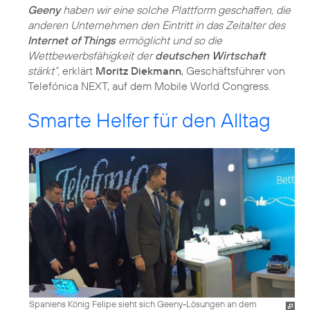
Geeny
haben wir eine solche Plattform geschaffen, die
anderen Unternehmen den Eintritt in das Zeitalter des
Internet of Things
ermöglicht und so die
Wettbewerbsfähigkeit der
deutschen Wirtschaft
stärkt“,
erklärt
Moritz Diekmann
, Geschäftsführer von
Telefónica NEXT, auf dem Mobile World Congress.
Smarte Helfer für den Alltag
Spaniens König Felipe sieht sich Geeny-Lösungen an dem