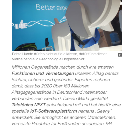
Echte Hunde dürfen nicht auf die Messe, dafür führt dieser
Vierbeiner die IoT-Technologie Dogsense vor
Millionen Gegenstände machen durch ihre smarten
Funktionen und Vernetzungen
unseren Alltag bereits
leichter, sicherer und gesünder. Experten rechnen
damit, dass bis 2020 über 183 Millionen
Alltagsgegenstände in Deutschland miteinander
verbunden sein werden
. Diesen Markt gestaltet
1
Telefónica NEXT
entscheidend mit und hat hierfür eine
spezielle
IoT-Softwareplattform
namens „Geeny“
entwickelt. Sie ermöglicht es anderen Unternehmen,
vernetzte Produkte für Endkunden anzubieten. Mit