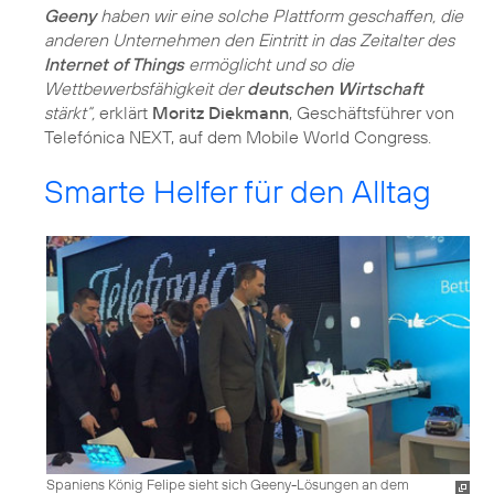
Geeny
haben wir eine solche Plattform geschaffen, die
anderen Unternehmen den Eintritt in das Zeitalter des
Internet of Things
ermöglicht und so die
Wettbewerbsfähigkeit der
deutschen Wirtschaft
stärkt“,
erklärt
Moritz Diekmann
, Geschäftsführer von
Telefónica NEXT, auf dem Mobile World Congress.
Smarte Helfer für den Alltag
Spaniens König Felipe sieht sich Geeny-Lösungen an dem