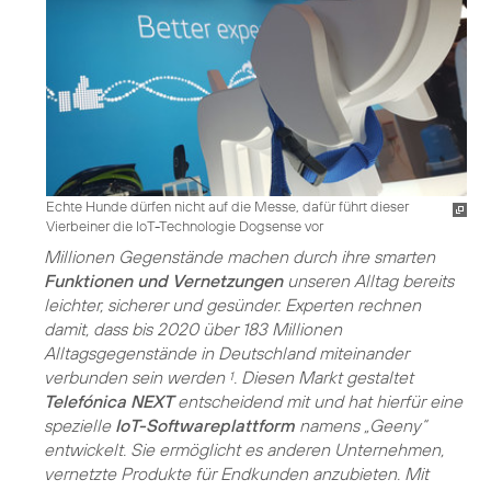
Echte Hunde dürfen nicht auf die Messe, dafür führt dieser
Vierbeiner die IoT-Technologie Dogsense vor
Millionen Gegenstände machen durch ihre smarten
Funktionen und Vernetzungen
unseren Alltag bereits
leichter, sicherer und gesünder. Experten rechnen
damit, dass bis 2020 über 183 Millionen
Alltagsgegenstände in Deutschland miteinander
verbunden sein werden
. Diesen Markt gestaltet
1
Telefónica NEXT
entscheidend mit und hat hierfür eine
spezielle
IoT-Softwareplattform
namens „Geeny“
entwickelt. Sie ermöglicht es anderen Unternehmen,
vernetzte Produkte für Endkunden anzubieten. Mit