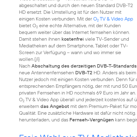
abgeschaltet und durch den neuen Standard DVB-T2
HD ersetzt. Die Umstellung ist für den Nutzer mit
einigen Kosten verbunden. Mit der
O
TV & Video App
2
bietet O
eine echte Alternative, mit der Kunden
2
bequem weiter über das Internet fernsehen können.
Damit stehen ihnen
kostenfrei
viele TV-Sender und
Mediatheken auf dem Smartphone, Tablet oder TV-
Screen zur Verfügung – wann und wo immer sie
wollen.{/i}
Nach
Abschaltung des derzeitigen DVB-T-Standards
neue Antennenfernsehen
DVB-T2
HD. Anders als beim 
Nutzer jedoch mit einigen Kosten verbunden. Denn für 
entsprechenden Empfängers nötig, der mit rund 50 Euro
privaten Fernsehen in HD nochmals 69 Euro im Jahr an.
O
TV & Video App überall und jederzeit kostenlos auf
2
erweitern
das Angebot
mit dem Premium-Paket für mona
Qualität. Eine zusätzliche Hardware ist dafür nicht nöti
herunterladen, und das
Fernseh-Vergnügen
kann begi