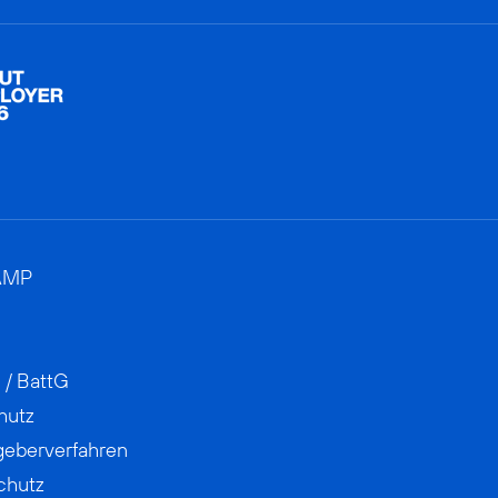
AMP
 / BattG
hutz
geberverfahren
chutz