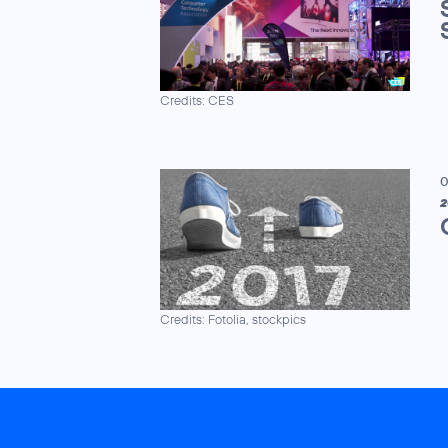
Credits: CES
0
2
Credits: Fotolia, stockpics