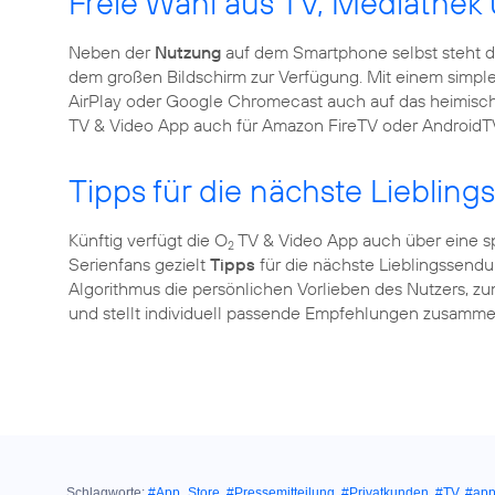
Freie Wahl aus TV, Mediath
Neben der
Nutzung
auf dem Smartphone selbst steht 
dem großen Bildschirm zur Verfügung. Mit einem simpl
AirPlay oder Google Chromecast auch auf das heimis
TV & Video App auch für Amazon FireTV oder AndroidTV 
Tipps für die nächste Lieblin
Künftig verfügt die O
TV & Video App auch über eine s
2
Serienfans gezielt
Tipps
für die nächste Lieblingssendun
Algorithmus die persönlichen Vorlieben des Nutzers, zu
und stellt individuell passende Empfehlungen zusamme
Schlagworte:
#App_Store
,
#Pressemitteilung
,
#Privatkunden
,
#TV
,
#ap