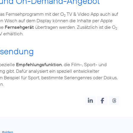
ek und On-Demand-Angebot
das Fernsehprogramm mit der O
TV & Video App auch auf
2
en Wisch auf dem Display können die Inhalte per Apple
che
Fernsehgerät
übertragen werden. Zusätzlich ist die O
2
erhältlich.
gssendung
pezielle
Empfehlungsfunktion
, die Film-, Sport- und
g gibt. Dafür analysiert ein speziell entwickelter
m Beispiel für Sport, bestimmte Seriengenres oder Dokus,
n.
p
,
#video