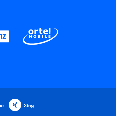
be
Xing