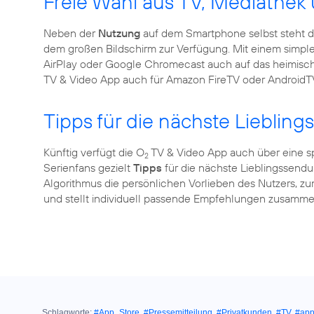
Freie Wahl aus TV, Mediath
Neben der
Nutzung
auf dem Smartphone selbst steht 
dem großen Bildschirm zur Verfügung. Mit einem simpl
AirPlay oder Google Chromecast auch auf das heimis
TV & Video App auch für Amazon FireTV oder AndroidTV 
Tipps für die nächste Lieblin
Künftig verfügt die O
TV & Video App auch über eine s
2
Serienfans gezielt
Tipps
für die nächste Lieblingssendun
Algorithmus die persönlichen Vorlieben des Nutzers, zu
und stellt individuell passende Empfehlungen zusamme
Schlagworte:
#App_Store
,
#Pressemitteilung
,
#Privatkunden
,
#TV
,
#ap