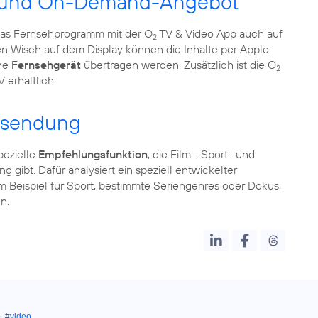
ek und On-Demand-Angebot
das Fernsehprogramm mit der O
TV & Video App auch auf
2
en Wisch auf dem Display können die Inhalte per Apple
che
Fernsehgerät
übertragen werden. Zusätzlich ist die O
2
erhältlich.
gssendung
pezielle
Empfehlungsfunktion
, die Film-, Sport- und
g gibt. Dafür analysiert ein speziell entwickelter
m Beispiel für Sport, bestimmte Seriengenres oder Dokus,
n.
p
,
#video