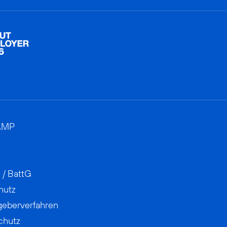
AMP
 / BattG
hutz
geberverfahren
chutz