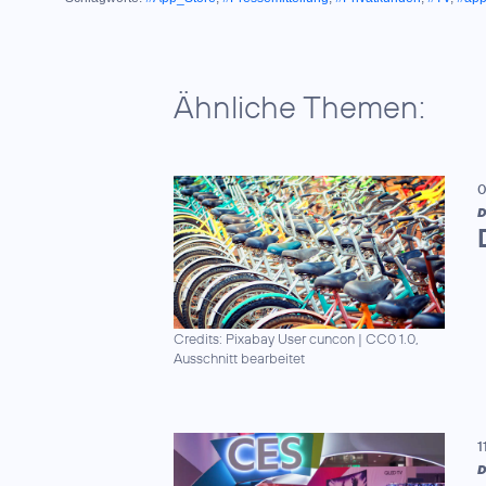
Ähnliche Themen:
0
D
Credits: Pixabay User cuncon
|
CC0 1.0,
Ausschnitt bearbeitet
1
D