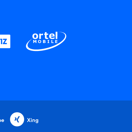
be
Xing