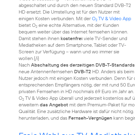
abgeschaltet und durch den neuen Standard DVB-T2
HD ersetzt. Die Umstellung ist für den Nutzer mit
einigen Kosten verbunden. Mit der
O
TV & Video App
2
bietet O
eine echte Alternative, mit der Kunden
2
bequem weiter über das Internet fernsehen können.
Damit stehen ihnen
kostenfrei
viele TV-Sender und
Mediatheken auf dem Smartphone, Tablet oder TV-
Screen zur Verfügung – wann und wo immer sie
wollen.{/i}
Nach
Abschaltung des derzeitigen DVB-T-Standards
neue Antennenfernsehen
DVB-T2
HD. Anders als beim 
Nutzer jedoch mit einigen Kosten verbunden. Denn für 
entsprechenden Empfängers nötig, der mit rund 50 Euro
privaten Fernsehen in HD nochmals 69 Euro im Jahr an.
O
TV & Video App überall und jederzeit kostenlos auf
2
erweitern
das Angebot
mit dem Premium-Paket für mona
Qualität. Eine zusätzliche Hardware ist dafür nicht nöti
herunterladen, und das
Fernseh-Vergnügen
kann begi