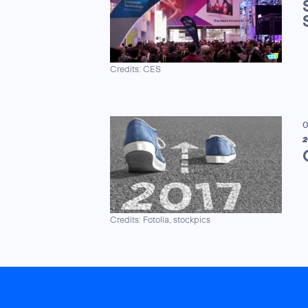
Credits: CES
0
2
Credits: Fotolia, stockpics