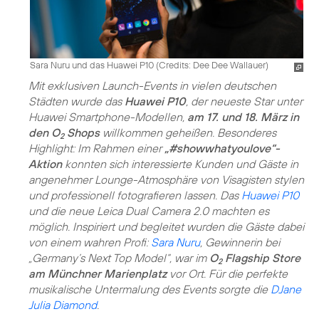
Sara Nuru und das Huawei P10 (
Credits: Dee Dee Wallauer
)
Mit exklusiven Launch-Events in vielen deutschen
Städten wurde das
Huawei P10
, der neueste Star unter
Huawei Smartphone-Modellen,
am 17. und 18. März in
den O
Shops
willkommen geheißen. Besonderes
2
Highlight: Im Rahmen einer
„#showwhatyoulove“-
Aktion
konnten sich interessierte Kunden und Gäste in
angenehmer Lounge-Atmosphäre von Visagisten stylen
und professionell fotografieren lassen. Das
Huawei P10
und die neue Leica Dual Camera 2.0 machten es
möglich. Inspiriert und begleitet wurden die Gäste dabei
von einem wahren Profi:
Sara Nuru
, Gewinnerin bei
„Germany’s Next Top Model“, war im
O
Flagship Store
2
am Münchner Marienplatz
vor Ort. Für die perfekte
musikalische Untermalung des Events sorgte die
DJane
Julia Diamond
.