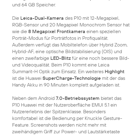
und 64 GB Speicher.
Die
Leica-Dual-Kamera
des P10 mit 12-Megapixel,
RGB-Sensor und 20 Megapixel Monochrom Sensor hat
wie die
8 Megapixel Frontkamera
einen speziellen
Porträt-Modus für Porträtfotos in Profiqualität.
Außerdem verfügt das Mobiltelefon über Hybrid Zoom,
Hybrid-AF, eine optische Bildstabilisierung (OIS) und
einen zweifarbige
LED-Blitz
für eine noch bessere Bild-
und Videoqualität. Beim P10 kommt eine Leica
Summarit-H Optik zum Einsatz. Ein weiteres
Highlight
ist die Huawei
SuperCharge-Technologie
mit der das
Handy Akku in 90 Minuten komplett aufgeladen ist.
Neben dem Android
7.0-Betriebssystem
bietet das
P10 Huawei mit der Nutzeroberfläche EMUI 5.1 ein
Nutzererlebnis der Spitzenklasse. Besonders
komfortabel ist die Bedienung per Knuckle Gesture-
Feature. Screenshots werden nicht mehr mit
zweihändigem Griff zur Power- und Lautstärketaste