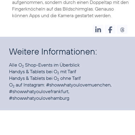
aufgenommen, sondern durch einen Doppeltap mit den
Fingerknöcheln auf das Bildschirmglas. Genauso
können Apps und die Kamera gestartet werden.
Weitere Informationen:
Alle
O
Shop-Events
2
Handys & Tablets
bei O
2
Handys & Tablets
bei O
ohne Tarif
2
O
auf Instagram:
#showwhatyoulovemuenchen
,
2
#showwhatyoulovefrankfurt
,
#showwhatyoulovehamburg