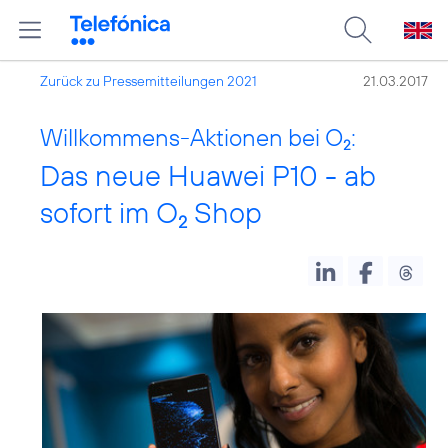
Zurück zu Pressemitteilungen 2021
21.03.2017
Willkommens-Aktionen bei O
:
2
Das neue Huawei P10 - ab
sofort im O
Shop
2