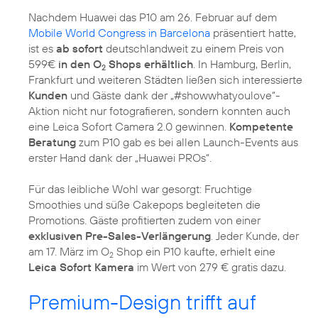
Nachdem Huawei das P10 am 26. Februar auf dem
Mobile World Congress in Barcelona
präsentiert hatte,
ist es
ab sofort
deutschlandweit zu einem Preis von
599€
in den O
Shops erhältlich
. In Hamburg, Berlin,
2
Frankfurt und weiteren Städten ließen sich interessierte
Kunden
und Gäste dank der „#showwhatyoulove“-
Aktion nicht nur fotografieren, sondern konnten auch
eine Leica Sofort Camera 2.0 gewinnen.
Kompetente
Beratung
zum P10 gab es bei allen Launch-Events aus
erster Hand dank der „Huawei PROs“.
Für das leibliche Wohl war gesorgt: Fruchtige
Smoothies und süße Cakepops begleiteten die
Promotions. Gäste profitierten zudem von einer
exklusiven Pre-Sales-Verlängerung
. Jeder Kunde, der
am 17. März im O
Shop ein P10 kaufte, erhielt eine
2
Leica Sofort Kamera
im Wert von 279 € gratis dazu.
Premium-Design trifft auf