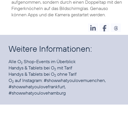
aufgenommen, sondern durch einen Doppeltap mit den
Fingerknöcheln auf das Bildschirmglas. Genauso
können Apps und die Kamera gestartet werden.
Weitere Informationen:
Alle
O
Shop-Events
2
Handys & Tablets
bei O
2
Handys & Tablets
bei O
ohne Tarif
2
O
auf Instagram:
#showwhatyoulovemuenchen
,
2
#showwhatyoulovefrankfurt
,
#showwhatyoulovehamburg