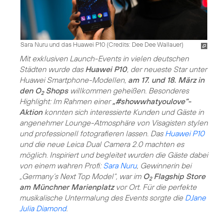
Sara Nuru und das Huawei P10 (
Credits: Dee Dee Wallauer
)
Mit exklusiven Launch-Events in vielen deutschen
Städten wurde das
Huawei P10
, der neueste Star unter
Huawei Smartphone-Modellen,
am 17. und 18. März in
den O
Shops
willkommen geheißen. Besonderes
2
Highlight: Im Rahmen einer
„#showwhatyoulove“-
Aktion
konnten sich interessierte Kunden und Gäste in
angenehmer Lounge-Atmosphäre von Visagisten stylen
und professionell fotografieren lassen. Das
Huawei P10
und die neue Leica Dual Camera 2.0 machten es
möglich. Inspiriert und begleitet wurden die Gäste dabei
von einem wahren Profi:
Sara Nuru
, Gewinnerin bei
„Germany’s Next Top Model“, war im
O
Flagship Store
2
am Münchner Marienplatz
vor Ort. Für die perfekte
musikalische Untermalung des Events sorgte die
DJane
Julia Diamond
.