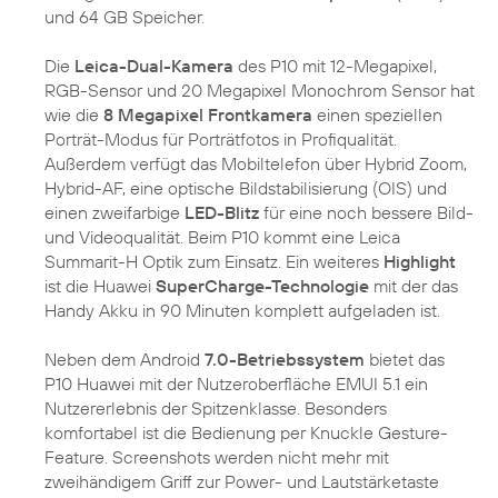
und 64 GB Speicher.
Die
Leica-Dual-Kamera
des P10 mit 12-Megapixel,
RGB-Sensor und 20 Megapixel Monochrom Sensor hat
wie die
8 Megapixel Frontkamera
einen speziellen
Porträt-Modus für Porträtfotos in Profiqualität.
Außerdem verfügt das Mobiltelefon über Hybrid Zoom,
Hybrid-AF, eine optische Bildstabilisierung (OIS) und
einen zweifarbige
LED-Blitz
für eine noch bessere Bild-
und Videoqualität. Beim P10 kommt eine Leica
Summarit-H Optik zum Einsatz. Ein weiteres
Highlight
ist die Huawei
SuperCharge-Technologie
mit der das
Handy Akku in 90 Minuten komplett aufgeladen ist.
Neben dem Android
7.0-Betriebssystem
bietet das
P10 Huawei mit der Nutzeroberfläche EMUI 5.1 ein
Nutzererlebnis der Spitzenklasse. Besonders
komfortabel ist die Bedienung per Knuckle Gesture-
Feature. Screenshots werden nicht mehr mit
zweihändigem Griff zur Power- und Lautstärketaste