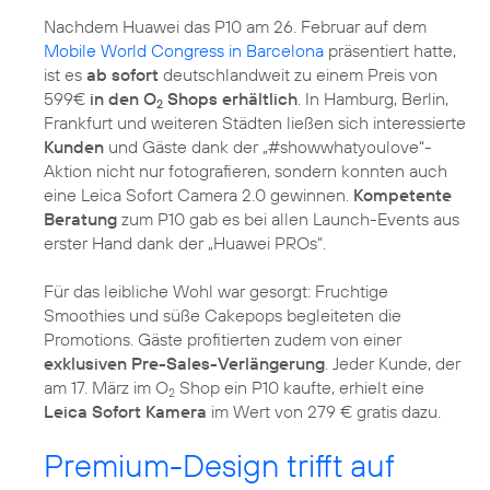
Nachdem Huawei das P10 am 26. Februar auf dem
Mobile World Congress in Barcelona
präsentiert hatte,
ist es
ab sofort
deutschlandweit zu einem Preis von
599€
in den O
Shops erhältlich
. In Hamburg, Berlin,
2
Frankfurt und weiteren Städten ließen sich interessierte
Kunden
und Gäste dank der „#showwhatyoulove“-
Aktion nicht nur fotografieren, sondern konnten auch
eine Leica Sofort Camera 2.0 gewinnen.
Kompetente
Beratung
zum P10 gab es bei allen Launch-Events aus
erster Hand dank der „Huawei PROs“.
Für das leibliche Wohl war gesorgt: Fruchtige
Smoothies und süße Cakepops begleiteten die
Promotions. Gäste profitierten zudem von einer
exklusiven Pre-Sales-Verlängerung
. Jeder Kunde, der
am 17. März im O
Shop ein P10 kaufte, erhielt eine
2
Leica Sofort Kamera
im Wert von 279 € gratis dazu.
Premium-Design trifft auf