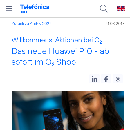
Zurück zu Archiv 2022
21.03.2017
Willkommens-Aktionen bei O
:
2
Das neue Huawei P10 - ab
sofort im O
Shop
2