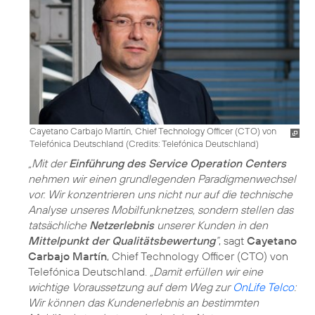
Cayetano Carbajo Martín, Chief Technology Officer (CTO) von
Telefónica Deutschland (
Credits: Telefónica Deutschland
)
„Mit der
Einführung des Service Operation Centers
nehmen wir einen grundlegenden Paradigmenwechsel
vor. Wir konzentrieren uns nicht nur auf die technische
Analyse unseres Mobilfunknetzes, sondern stellen das
tatsächliche
Netzerlebnis
unserer Kunden in den
Mittelpunkt der Qualitätsbewertung
“
, sagt
Cayetano
Carbajo Martín
, Chief Technology Officer (CTO) von
Telefónica Deutschland.
„Damit erfüllen wir eine
wichtige Voraussetzung auf dem Weg zur
OnLife Telco
:
Wir können das Kundenerlebnis an bestimmten