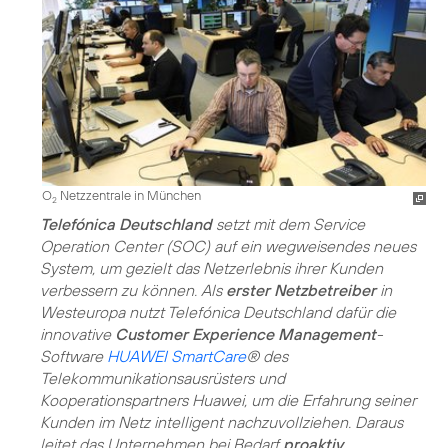
O
Netzzentrale in München
2
Telefónica Deutschland
setzt mit dem Service
Operation Center (SOC) auf ein wegweisendes neues
System, um gezielt das Netzerlebnis ihrer Kunden
verbessern zu können. Als
erster Netzbetreiber
in
Westeuropa nutzt Telefónica Deutschland dafür die
innovative
Customer Experience Management
-
Software
HUAWEI SmartCare
® des
Telekommunikationsausrüsters und
Kooperationspartners Huawei, um die Erfahrung seiner
Kunden im Netz intelligent nachzuvollziehen. Daraus
leitet das Unternehmen bei Bedarf
proaktiv