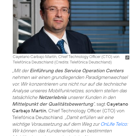
Cayetano Carbajo Martín, Chief Technology Officer (CTO) von
Telefónica Deutschland (
Credits: Telefónica Deutschland
)
„Mit der
Einführung des Service Operation Centers
nehmen wir einen grundlegenden Paradigmenwechsel
vor. Wir konzentrieren uns nicht nur auf die technische
Analyse unseres Mobilfunknetzes, sondern stellen das
tatsächliche
Netzerlebnis
unserer Kunden in den
Mittelpunkt der Qualitätsbewertung
“
, sagt
Cayetano
Carbajo Martín
, Chief Technology Officer (CTO) von
Telefónica Deutschland.
„Damit erfüllen wir eine
wichtige Voraussetzung auf dem Weg zur
OnLife Telco
:
Wir können das Kundenerlebnis an bestimmten