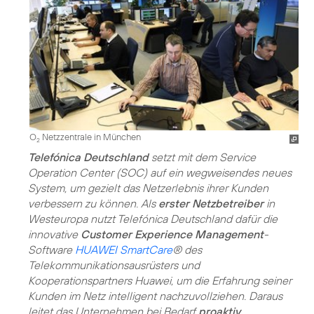
O
Netzzentrale in München
2
Telefónica Deutschland
setzt mit dem Service
Operation Center (SOC) auf ein wegweisendes neues
System, um gezielt das Netzerlebnis ihrer Kunden
verbessern zu können. Als
erster Netzbetreiber
in
Westeuropa nutzt Telefónica Deutschland dafür die
innovative
Customer Experience Management
-
Software
HUAWEI SmartCare
® des
Telekommunikationsausrüsters und
Kooperationspartners Huawei, um die Erfahrung seiner
Kunden im Netz intelligent nachzuvollziehen. Daraus
leitet das Unternehmen bei Bedarf
proaktiv