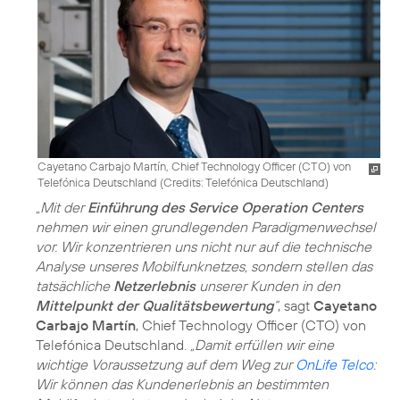
Cayetano Carbajo Martín, Chief Technology Officer (CTO) von
Telefónica Deutschland (
Credits: Telefónica Deutschland
)
„Mit der
Einführung des Service Operation Centers
nehmen wir einen grundlegenden Paradigmenwechsel
vor. Wir konzentrieren uns nicht nur auf die technische
Analyse unseres Mobilfunknetzes, sondern stellen das
tatsächliche
Netzerlebnis
unserer Kunden in den
Mittelpunkt der Qualitätsbewertung
“
, sagt
Cayetano
Carbajo Martín
, Chief Technology Officer (CTO) von
Telefónica Deutschland.
„Damit erfüllen wir eine
wichtige Voraussetzung auf dem Weg zur
OnLife Telco
:
Wir können das Kundenerlebnis an bestimmten