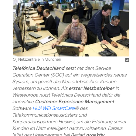
O
Netzzentrale in München
2
Telefónica Deutschland
setzt mit dem Service
Operation Center (SOC) auf ein wegweisendes neues
System, um gezielt das Netzerlebnis ihrer Kunden
verbessern zu können. Als
erster Netzbetreiber
in
Westeuropa nutzt Telefónica Deutschland dafür die
innovative
Customer Experience Management
-
Software
HUAWEI SmartCare
® des
Telekommunikationsausrüsters und
Kooperationspartners Huawei, um die Erfahrung seiner
Kunden im Netz intelligent nachzuvollziehen. Daraus
leitet das Unternehmen bei Bedarf
proaktiv